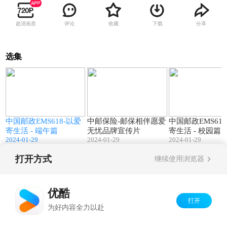
超清画质
评论
收藏
下载
分享
选集
2
01:49
01:00
阅
中国邮政EMS618-以爱
中邮保险-邮保相伴愿爱
中国邮政EMS618
寄生活 - 端午篇
无忧品牌宣传片
寄生活 - 校园篇
2024-01-29
2024-01-29
2024-01-29
打开方式
继续使用浏览器
Copyright©
2026
优酷 youku.com
版权所有
京ICP备06050721号-1
优酷
打开
为好内容全力以赴