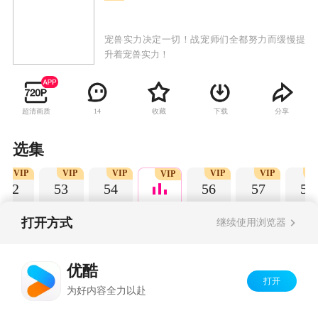
宠兽实力决定一切！战宠师们全都努力而缓慢提
升着宠兽实力！
超清画质
收藏
下载
分享
14
选集
VIP
VIP
VIP
VIP
VIP
V
VIP
52
53
54
56
57
58
打开方式
继续使用浏览器
Copyright©
2026
优酷 youku.com
版权所有
优酷
京ICP备06050721号-1
打开
为好内容全力以赴