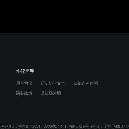
协议声明
用户协议
历史协议文本
知识产权声明
隐私政策
反盗链声明
营许可证：京网文（2024）0368-017号
网络出版服务许可证：（署）网出证（京