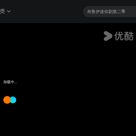
类
加载中...