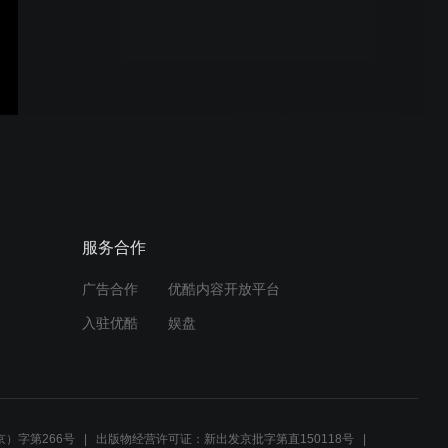
POSITAL传感器 - 为生产机
械注入“优智&精准”
POSITAL传感器在工程机械
中的应用
POSITAL编码器，驱动机器
服务合作
人精准运行
广告合作
优酷内容开放平台
入驻优酷
娱盘
POSITAL编码器，赋能高精
度机器人
）字第266号
出版物经营许可证：新出发京批字第直150118号