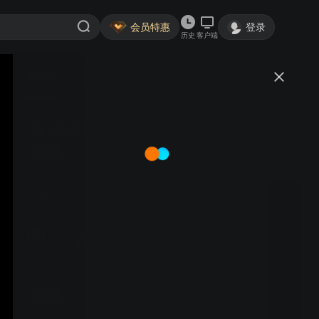
会员特惠
登录
历史
客户端
视频
讨论
新品报到 - POSITAL 36mm Kit编
码器
德国博思特
关注
54粉丝
视频