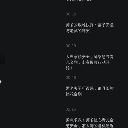
00:52
师爷的艰难抉择：寨子安危
与老莫的冲突
00:29
大当家获安全，师爷急寻青
儿金刚，山寨援救行动开
始！
00:46
播
孟老夫子巧设局，萧县长智
擒花金刚
02:16
紧急求救！师爷担心青儿金
芝安全，萧大涛的危机逼近