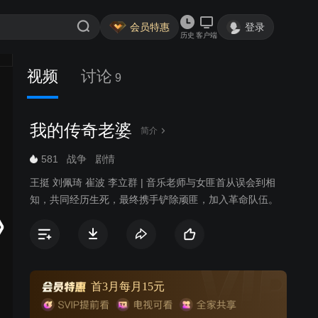
会员特惠
登录
历史
客户端
视频
讨论
9
我的传奇老婆
简介
581
战争
剧情
王挺 刘佩琦 崔波 李立群 | 音乐老师与女匪首从误会到相
知，共同经历生死，最终携手铲除顽匪，加入革命队伍。
首3月每月15元