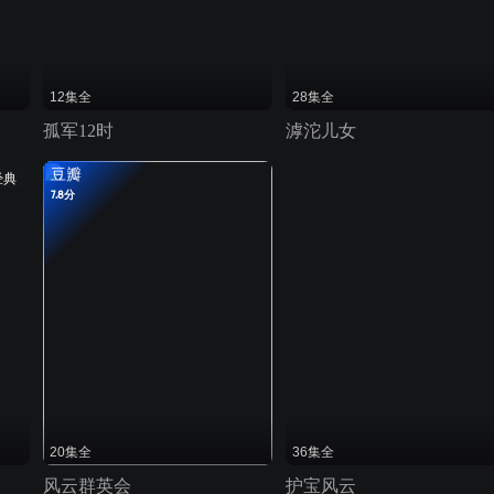
12集全
28集全
孤军12时
滹沱儿女
豆瓣
经典
7.8分
20集全
36集全
风云群英会
护宝风云