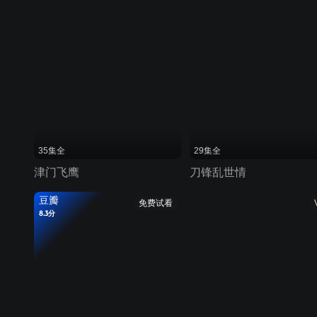
35集全
29集全
津门飞鹰
刀锋乱世情
豆瓣
免费试看
8.3分