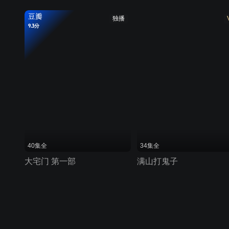
豆瓣
独播
9.3分
40集全
34集全
大宅门 第一部
满山打鬼子