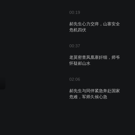
00:19
郝先生心力交瘁，山寨安全
危机四伏
00:37
老莫密查凤凰寨奸细，师爷
怀疑郝山水
02:06
郝先生与同伴紧急奔赴国家
危难，军师久候心急
00:50
师爷的羡慕与老莫的人生观
碰撞，凤凰寨的抉择