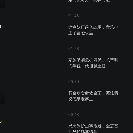
弟们思绪万千抉择命运
01:43
播
巡查队伍误入战场，音乐小
王子冒险求生
01:23
家族破裂危机四伏，长辈嘱
托年轻一代担起重任
00:30
花金刚舍命救金芝，英雄情
义感动老寨主
00:43
P
兄弟为护山寨撤退，金芝智
助兄长逃离追兵