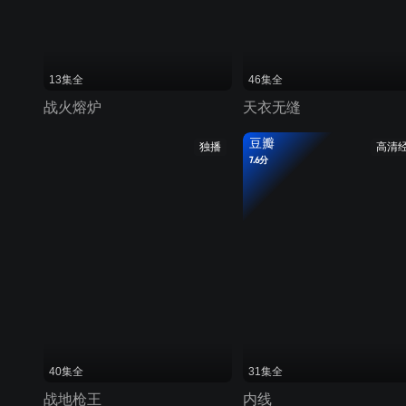
13集全
46集全
战火熔炉
天衣无缝
豆瓣
独播
高清
7.6分
40集全
31集全
战地枪王
内线