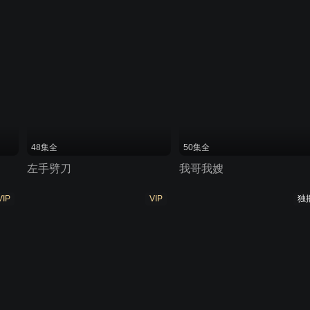
48集全
50集全
左手劈刀
我哥我嫂
VIP
VIP
独