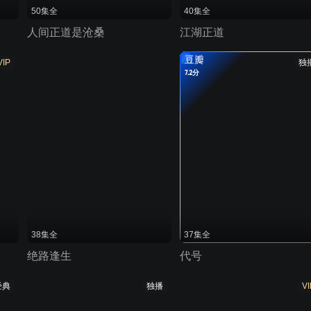
50集全
40集全
人间正道是沧桑
江湖正道
豆瓣
VIP
独
7.2分
38集全
37集全
绝路逢生
代号
经典
独播
VI