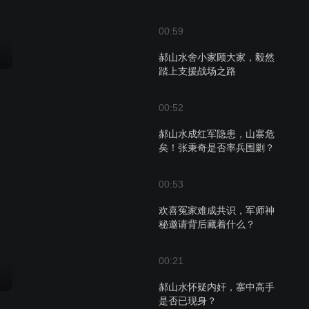
00:59
郝山水舍小家顾大家，毅然
踏上支援战场之路
00:52
郝山水成红军隐患，山寨危
矣！张秉奇是否率兵围剿？
00:53
欢喜冤家难成共识，军师神
秘邀请背后藏着什么？
00:21
郝山水怀疑内奸，寨中高手
是否已现身？