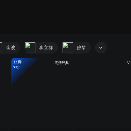
崔波
李立群
曾黎
豆瓣
高清经典
VI
9.2分