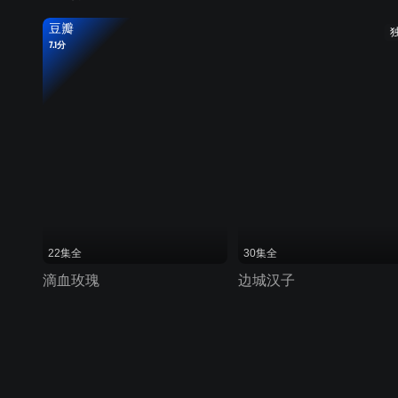
豆瓣
7.1分
22集全
30集全
滴血玫瑰
边城汉子