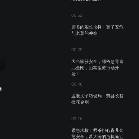
00:52
师爷的艰难抉择：寨子安危
与老莫的冲突
00:29
大当家获安全，师爷急寻青
儿金刚，山寨援救行动开
始！
00:46
播
孟老夫子巧设局，萧县长智
擒花金刚
02:16
紧急求救！师爷担心青儿金
芝安全，萧大涛的危机逼近