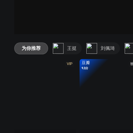
为你推荐
王挺
刘佩琦
豆瓣
VIP
9.3分