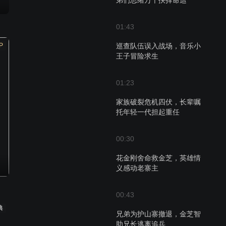
弟们思绪万千抉择命运
01:43
P
巡查队伍误入战场，音乐小
王子冒险求生
01:23
家族破裂危机四伏，长辈嘱
托年轻一代担起重任
00:30
花金刚舍命救金芝，英雄情
义感动老寨主
00:43
典
兄弟为护山寨撤退，金芝智
助兄长逃离追兵