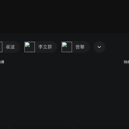
崔波
李立群
曾黎
独播
独