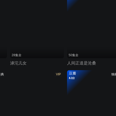
28集全
50集全
滹沱儿女
人间正道是沧桑
豆瓣
经典
VIP
独
8.3分