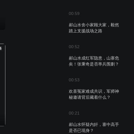
00:59
郝山水舍小家顾大家，毅然
踏上支援战场之路
00:52
播
郝山水成红军隐患，山寨危
矣！张秉奇是否率兵围剿？
00:53
欢喜冤家难成共识，军师神
秘邀请背后藏着什么？
00:21
郝山水怀疑内奸，寨中高手
是否已现身？