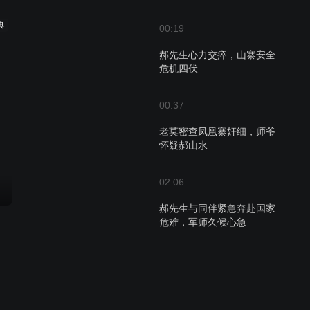
典
00:19
郝先生心力交瘁，山寨安全
危机四伏
00:37
老莫密查凤凰寨奸细，师爷
怀疑郝山水
02:06
郝先生与同伴紧急奔赴国家
危难，军师久候心急
00:50
师爷的羡慕与老莫的人生观
碰撞，凤凰寨的抉择