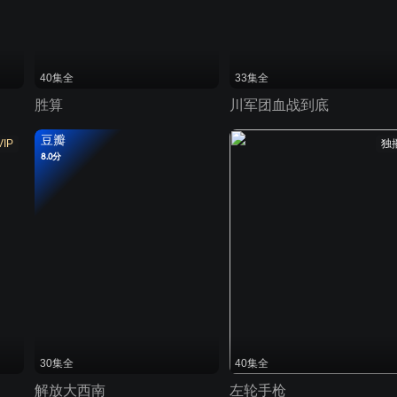
40集全
33集全
胜算
川军团血战到底
豆瓣
VIP
独
8.0分
30集全
40集全
解放大西南
左轮手枪