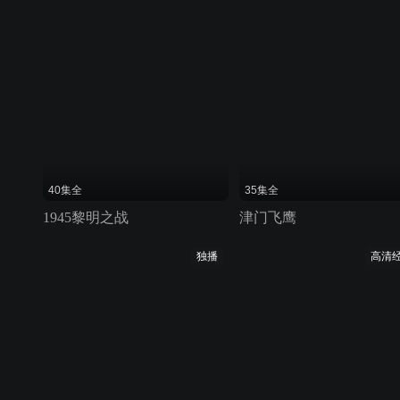
40集全
35集全
1945黎明之战
津门飞鹰
独播
高清