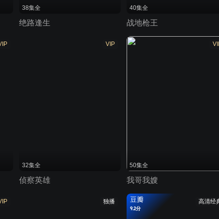
38集全
40集全
绝路逢生
战地枪王
VIP
VIP
VI
32集全
50集全
侦察英雄
我哥我嫂
豆瓣
VIP
独播
高清经
9.2分