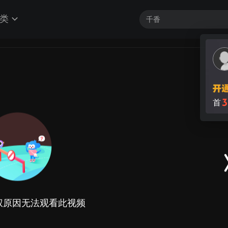
类
3
首
权原因无法观看此视频