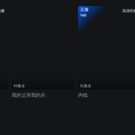
豆瓣
独播
高清经
7.6分
43集全
31集全
我的父亲我的兵
内线