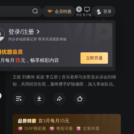
会员特惠
登录
历史
客户端
登录/注册
视频
讨论
2
同步多端观看记录 尊享高清观影体验
我的传奇老婆
简介
立即开通
15
月每月
元，畅享精彩内容
585
战争
剧情
王挺 刘佩琦 崔波 李立群 | 音乐老师与女匪首从误会到相
知，共同经历生死，最终携手铲除顽匪，加入革命队伍。
首3月每月15元