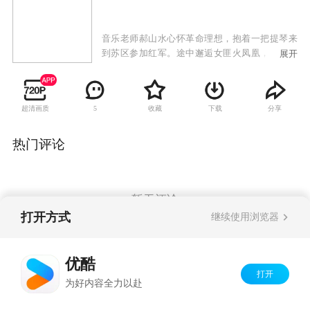
音乐老师郝山水心怀革命理想，抱着一把提琴来
到苏区参加红军。途中邂逅女匪火凤凰，憨厚耿
展开
直的他误以为火凤凰是地下党，救下了她，并用
自己的善良感动了火凤凰。
超清画质
收藏
下载
分享
5
热门评论
暂无评论
打开方式
继续使用浏览器
Copyright©
2026
优酷 youku.com
版权所有
优酷
京ICP备06050721号-1
打开
为好内容全力以赴