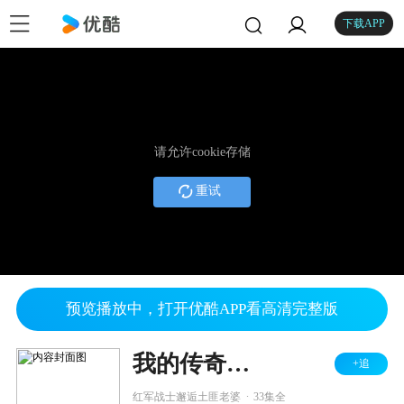
下载APP
请允许cookie存储
重试
预览播放中，打开优酷APP看高清完整版
我的传奇老婆
+追
.
红军战士邂逅土匪老婆
33集全