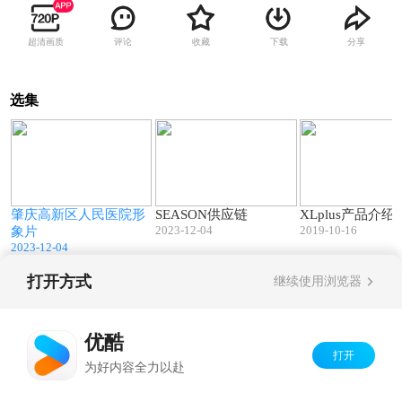
超清画质
评论
收藏
下载
分享
选集
7
07:46
01:33
传
肇庆高新区人民医院形
SEASON供应链
XLplus产品介绍
2023-12-04
2019-10-16
象片
2023-12-04
打开方式
继续使用浏览器
Copyright©
2026
优酷 youku.com
版权所有
京ICP备06050721号-1
优酷
打开
为好内容全力以赴