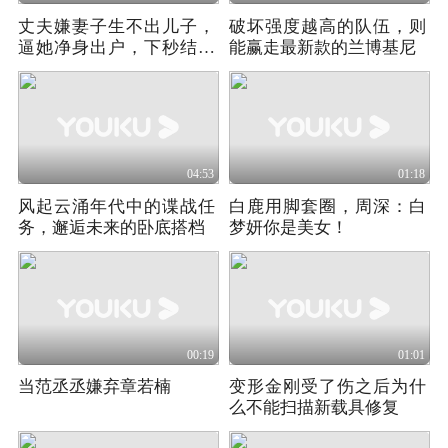
丈夫嫌妻子生不出儿子，
破坏强度越高的队伍，则
逼她净身出户，下秒结局
能赢走最新款的兰博基尼
意外
04:53
01:18
风起云涌年代中的谍战任
白鹿用脚套圈，周深：白
务，邂逅未来的卧底搭档
梦妍你是美女！
00:19
01:01
当范丞丞嫌弃章若楠
变形金刚受了伤之后为什
么不能扫描新载具修复