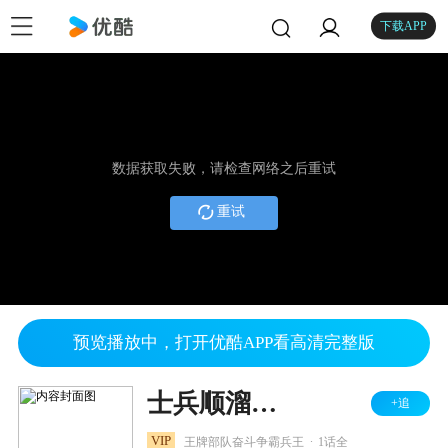
下载APP
数据获取失败，请检查网络之后重试
重试
预览播放中，打开优酷APP看高清完整版
士兵顺溜：兵王争锋
+追
.
VIP
王牌部队奋斗争霸兵王
1话全