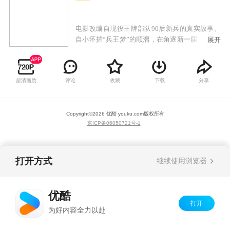
电影改编自现役王牌部队90后新兵的真实故事。
自小怀揣“兵王梦”的顺溜，在角逐新一届“特种兵
展开
王”的过程中，遭遇了最大的劲敌，争夺兵王之路
困难重重，巅峰对决一触即发。危机之时，边境
突发武装冲突，以顺溜为首的几人从赛场直接奔
超清画质
评论
收藏
下载
分享
赴战场。他们能顺利完成任务吗？谁才是真正
的“兵王”？
Copyright©
2026
优酷 youku.com
版权所有
京ICP备06050721号-1
打开方式
继续使用浏览器
优酷
打开
为好内容全力以赴