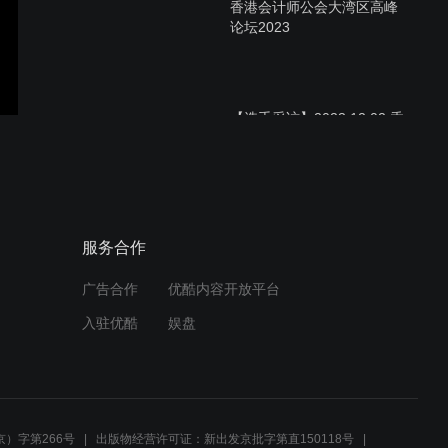
香港会计师公会大湾区高峰
论坛2023
【选手采访】2023.12.02 香
港会计师公会 商业个案比赛
【冠亚季军采访】
服务合作
2023.12.02 香港会计师公会
商业个案比赛
广告合作
优酷内容开放平台
入驻优酷
娱盘
【评委采访】2023.12.02 香
港会计师公会 商业个案比赛
）字第266号
出版物经营许可证：新出发京批字第直150118号