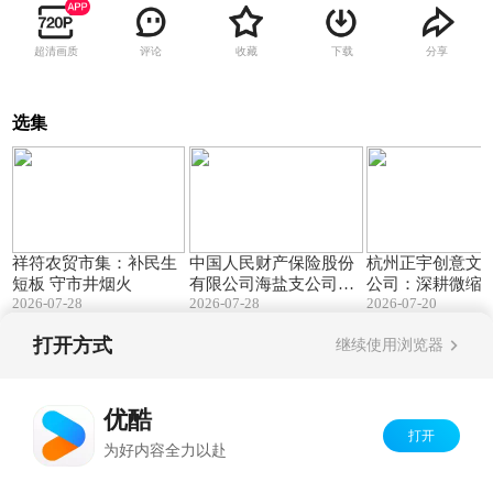
超清画质
评论
收藏
下载
分享
选集
01:01
04:33
祥符农贸市集：补民生
中国人民财产保险股份
杭州正宇创意文
短板 守市井烟火
有限公司海盐支公司：
公司：深耕微缩
2026-07-28
2026-07-28
2026-07-20
海盐“双精准”守护浙北
道 编织中国式“
粮仓
刚”梦
打开方式
继续使用浏览器
Copyright©
2026
优酷 youku.com
版权所有
京ICP备06050721号-1
优酷
打开
为好内容全力以赴