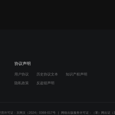
协议声明
用户协议
历史协议文本
知识产权声明
隐私政策
反盗链声明
营许可证：京网文（2024）0368-017号
网络出版服务许可证：（署）网出证（京