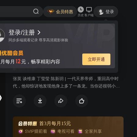
会员特惠
登录
历史
客户端
登录/注册
视频
讨论
7
同步多端观看记录 尊享高清观影体验
重生归来：直接无敌
简介
立即开通
12
月每月
元，畅享精彩内容
466
热血
玄幻
张英 谈维康 丁莹莹 陈新玥 | 一代天界帝师，重回高中时
代，他却惊讶地发现他身上多了一条龙。当你还很弱小
时，面对欺压，你是会拼命反抗还是顺从？上一世，他顺
从了，但这一世，风流帝师纵横都市，覆手翻云，心中执
念只有一个：我为王者，何居人下？
首3月每月15元