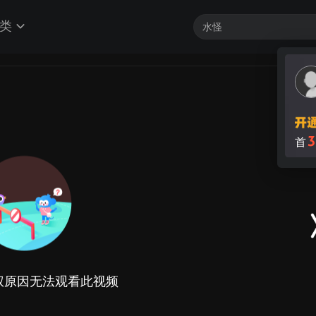
类
3
首
权原因无法观看此视频