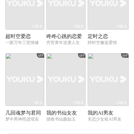
12集全
28集全
38集全
超时空爱恋
咚咚心跳的恋爱
定时之恋
一眼万年三世情缘
穷苦青年逆袭人生
跨时空邂逅爱情
APP
APP
APP
6集全
20集全
24集全
几回魂梦与君同
我的书仙女友
我的AI男友
梦中男神照进现实
拯救书仙颜如玉
失恋少女租AI男友