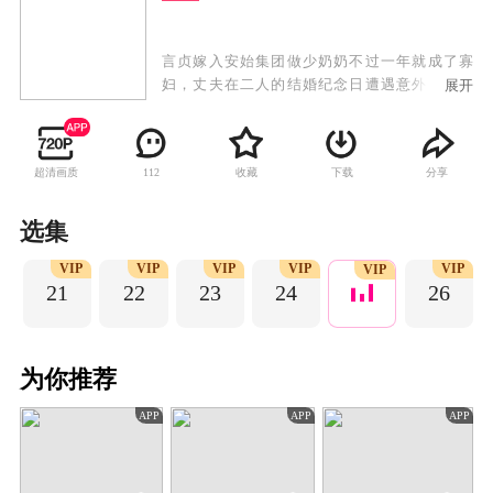
言贞嫁入安始集团做少奶奶不过一年就成了寡
妇，丈夫在二人的结婚纪念日遭遇意外下落不
展开
明。四年后，言贞成为杀伐果断的集团总经理助
理，准备为丈夫宣告死亡时，突然遇到了“丈夫的
回归”。眼前的男人与丈夫容貌一模一样，却性情
超清画质
收藏
下载
分享
112
大变，声称是她的小叔。这个男人与言贞处处作
对，认为言贞是当年制造意外的幕后黑手，而言
贞也似乎真的藏着一个秘密。
选集
P
VIP
VIP
VIP
VIP
VIP
VIP
21
22
23
24
26
为你推荐
APP
APP
APP