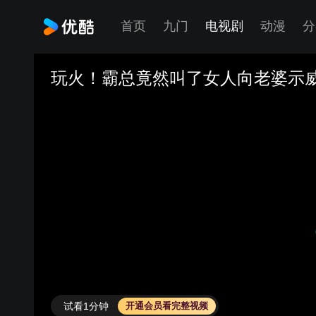
首页
九门
电视剧
动漫
分