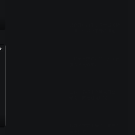
00:33
警察及时出手，录音成关键
证据，犯罪分子无处遁形！
00:36
看
王钟民演技遭质疑，嫂子留
步议其贪心本质
00:32
王钟民多行不义终被孤立，
绝境中悔悟过往错误
00:32
叔嫂文学太上头了，禁忌恋
氛围拉满