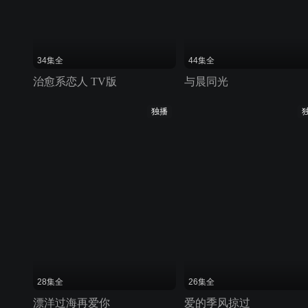
34集全
44集全
治愈系恋人 TV版
与晨同光
独播
28集全
26集全
漂洋过海再爱你
爱的季风掠过