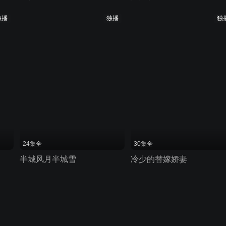
独播
独播
独
24集全
30集全
半城风月半城雪
冷少的替嫁娇妻