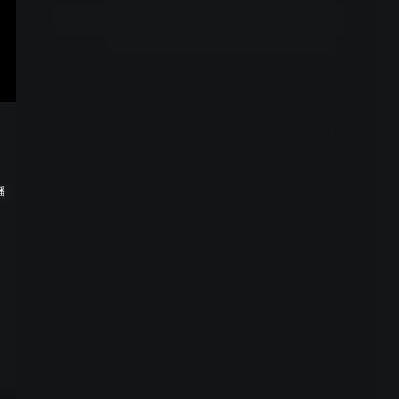
立即开通
选集
26集全
VIP
VIP
VIP
VIP
1
2
3
4
5
6
VIP
VIP
VIP
VIP
VIP
VIP
7
8
9
11
12
播
VIP
VIP
VIP
VIP
VIP
VIP
13
14
15
16
17
18
查看全部
周边视频
两个人极限暧昧拉扯，她勾