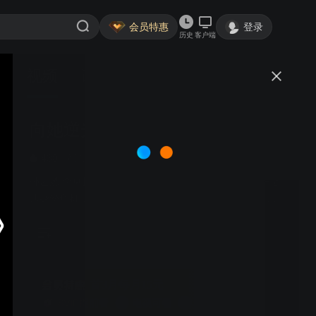
会员特惠
登录
历史
客户端
视频
讨论
116
向她逆光而来
简介
430
都市爱情
孙艺燃 李卓扬 王译磊 邱嘉棋 | 新寡言贞在丈夫“归来”后遭
遇身份危机，神秘小叔的指控让她陷入信任与背叛的漩
涡。
首3月每月15元