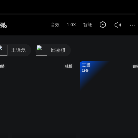
王译磊
邱嘉棋
豆瓣
独播
独播
独
7.5分