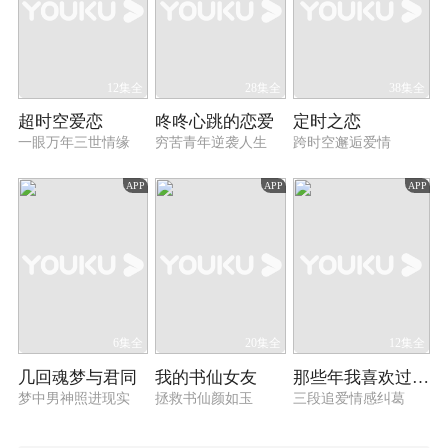
12集全
28集全
38集全
超时空爱恋
咚咚心跳的恋爱
定时之恋
一眼万年三世情缘
穷苦青年逆袭人生
跨时空邂逅爱情
APP
APP
APP
6集全
20集全
12集全
几回魂梦与君同
我的书仙女友
那些年我喜欢过的男孩
梦中男神照进现实
拯救书仙颜如玉
三段追爱情感纠葛