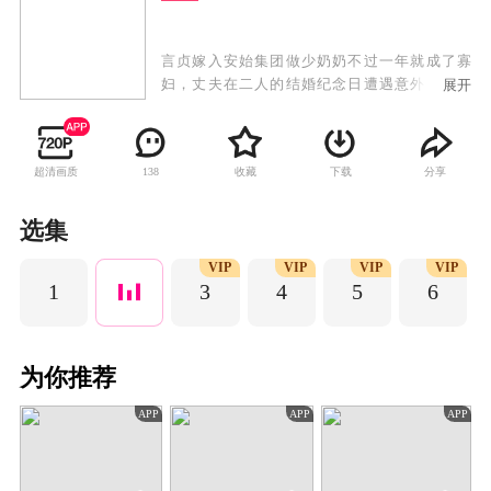
言贞嫁入安始集团做少奶奶不过一年就成了寡
妇，丈夫在二人的结婚纪念日遭遇意外下落不
展开
明。四年后，言贞成为杀伐果断的集团总经理助
理，准备为丈夫宣告死亡时，突然遇到了“丈夫的
回归”。眼前的男人与丈夫容貌一模一样，却性情
超清画质
收藏
下载
分享
138
大变，声称是她的小叔。这个男人与言贞处处作
对，认为言贞是当年制造意外的幕后黑手，而言
贞也似乎真的藏着一个秘密。
选集
VIP
VIP
VIP
VIP
1
3
4
5
6
为你推荐
APP
APP
APP