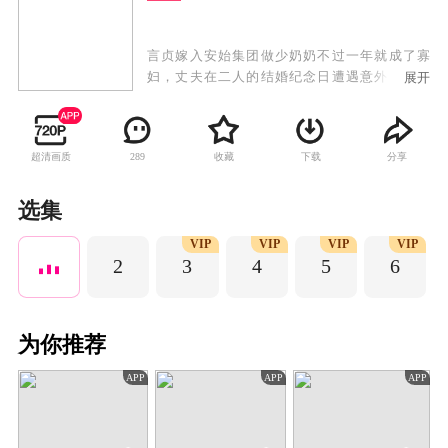
言贞嫁入安始集团做少奶奶不过一年就成了寡
妇，丈夫在二人的结婚纪念日遭遇意外下落不
展开
明。四年后，言贞成为杀伐果断的集团总经理助
理，准备为丈夫宣告死亡时，突然遇到了“丈夫的
回归”。眼前的男人与丈夫容貌一模一样，却性情
超清画质
收藏
下载
分享
289
大变，声称是她的小叔。这个男人与言贞处处作
对，认为言贞是当年制造意外的幕后黑手，而言
贞也似乎真的藏着一个秘密。
选集
VIP
VIP
VIP
VIP
2
3
4
5
6
为你推荐
APP
APP
APP