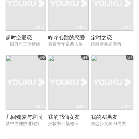
12集全
28集全
38集全
超时空爱恋
咚咚心跳的恋爱
定时之恋
一眼万年三世情缘
穷苦青年逆袭人生
跨时空邂逅爱情
APP
APP
APP
6集全
20集全
24集全
几回魂梦与君同
我的书仙女友
我的AI男友
梦中男神照进现实
拯救书仙颜如玉
失恋少女租AI男友