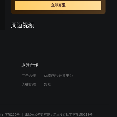
上的空虚。两个好朋友，终于又在不同的道路上同时升起
立即开通
了扭转现状的念头。
周边视频
夫妻俩办离婚，丈夫舍不得
离偷偷弄丢排队号，太机智
了
01:49
服务合作
妻子想不通为什么会怀上，
丈夫笑了，下秒说漏嘴太搞
笑
广告合作
优酷内容开放平台
01:46
入驻优酷
娱盘
媳妇中暑住院，丈夫却高兴
的冲进病房，竟是媳妇怀孕
了
02:26
）字第266号
出版物经营许可证：新出发京批字第直150118号