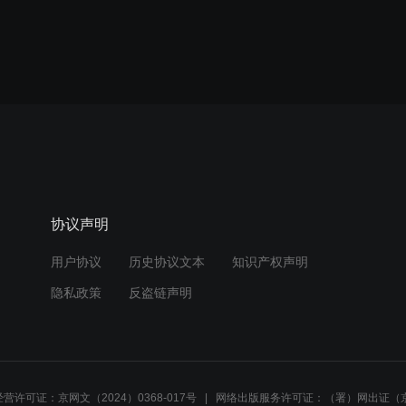
协议声明
用户协议
历史协议文本
知识产权声明
隐私政策
反盗链声明
营许可证：京网文（2024）0368-017号
网络出版服务许可证：（署）网出证（京