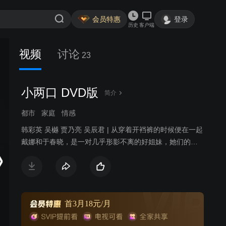
会员特惠
登录
历史
客户端
视频
讨论
23
小两口 DVD版
简介
都市
家庭
情感
韩彩英 吴樾 贾乃亮 吴辰君 | 从穿着开裆裤的时候便在一起
戴娜和于春晓，是一对几乎形影不离的好姐妹，她们的人
生履历就如同双胞胎姐妹，上同一所学校，进入同一间公
司，同时恋爱甚至同事结婚。不过以婚姻成转捩点，二人
的人生发生了一系列变化。戴娜嫁给了前国家游泳运动员
刘栋，丈夫在现实生活上的幼稚无能让心高气傲的戴娜颇
有不平。春晓几经周折嫁给了社会精英代表房地产商人彭
首3月18元/月
凯旋，做起了养尊处优的全职太太的她渐渐感受到了心灵