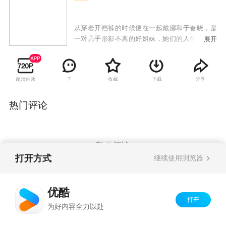
从穿着开裆裤的时候便在一起戴娜和于春晓，是
一对几乎形影不离的好姐妹，她们的人生履历就
展开
如同双胞胎姐妹，上同一所学校，进入同一间公
司，同时恋爱甚至同事结婚。不过以婚姻成转捩
点，二人的人生发生了一系列变化。戴娜嫁给了
超清画质
收藏
下载
分享
7
前国家游泳运动员刘栋，丈夫在现实生活上的幼
稚无能让心高气傲的戴娜颇有不平。春晓几经周
折嫁给了社会精英代表房地产商人彭凯旋，做起
热门评论
了养尊处优的全职太太的她渐渐感受到了心灵上
的空虚。两个好朋友，终于又在不同的道路上同
时升起了扭转现状的念头。
暂无评论
打开方式
继续使用浏览器
Copyright©
2026
优酷 youku.com
版权所有
优酷
京ICP备06050721号-1
打开
为好内容全力以赴