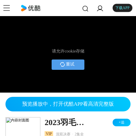
下载APP
请允许cookie存储
重试
预览播放中，打开优酷APP看高清完整版
2023羽毛球BWF世界巡回赛总决赛 混双决赛 冯彦哲/黄东萍VS郑思维/黄雅琼
+追
.
VIP
混双决赛
2集全