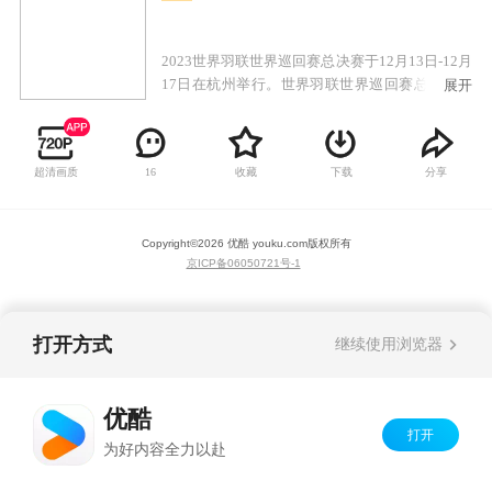
2023世界羽联世界巡回赛总决赛于12月13日-12月
17日在杭州举行。世界羽联世界巡回赛总决赛，
展开
是巡回赛体系中最高级别赛事。只有全年各站世
界巡回赛比赛累计总积分排名前八的选手或组合
才有资格收到邀请参赛。赛事将分为男单、女
超清画质
收藏
下载
分享
16
单、男双、女双和混合双打五个项目。中国队在5
个单项上各获得两个席位，实现满额参赛。
Copyright©
2026
优酷 youku.com
版权所有
京ICP备06050721号-1
打开方式
继续使用浏览器
优酷
打开
为好内容全力以赴