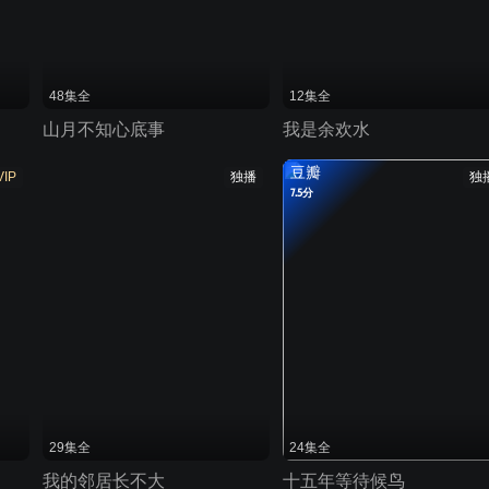
48集全
12集全
山月不知心底事
我是余欢水
豆瓣
VIP
独播
独
7.5分
29集全
24集全
我的邻居长不大
十五年等待候鸟