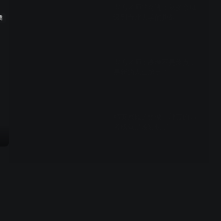
雷鸣老师的奇迹：从多余班
级到青北大学的挑战
播
01:31
雷鸣老师：高考不是终点，
是新的人生起点！
02:15
精英家庭的骄傲！郭芸的高
考成就是晚宴焦点
02:10
校园新鲜事：晓晓与同学们
的美味蛋饼分享会
02:41