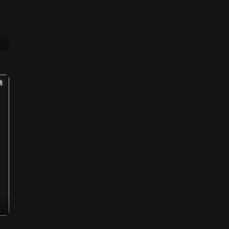
工地意外引发悲剧，母亲悲
痛呼唤儿子的名字
02:37
燃燃挑衅主角，数码维修店
大乱！
播
02:03
雷老师桑夏食堂夜谈心，花
园建设理念碰撞高考路
02:45
雷鸣老师的鼓励与建议，李
燃的人生转折点
02:38