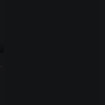
雷鸣意图做交易 说服程雨杉
加入十一班
00:24
高中生藏手机堪称绝活，骗
过资深检查老师，却栽在新
来老师手里
02:17
边晓晓分享受欢迎，雷鸣资
源助力回归桃李班
P
01:13
家庭聚餐上的教育梦想与自
信挑战
01:17