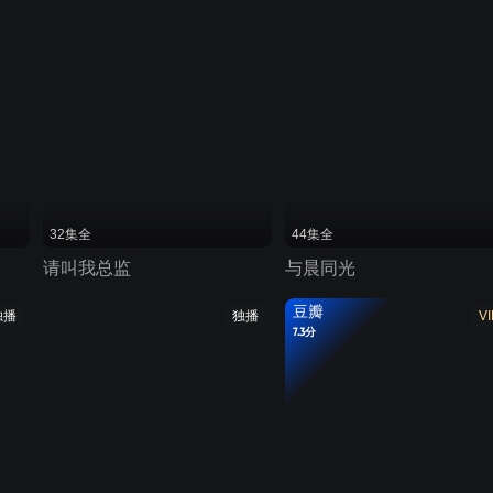
32集全
44集全
请叫我总监
与晨同光
豆瓣
独播
独播
VI
7.3分