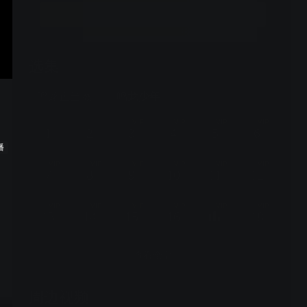
立即开通
选集
30集全
鸣龙正当燃
鸣龙少年
VIP
VIP
VIP
VIP
1
2
3
4
5
6
播
VIP
VIP
VIP
VIP
VIP
VIP
7
8
9
10
11
12
VIP
VIP
VIP
VIP
VIP
VIP
13
14
15
16
18
查看全部
周边视频