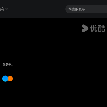
类
加载中...