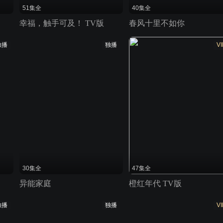
51集全
40集全
幸福，触手可及！ TV版
春风十里不如你
独播
独播
VI
30集全
47集全
异能家庭
橙红年代 TV版
独播
独播
VI