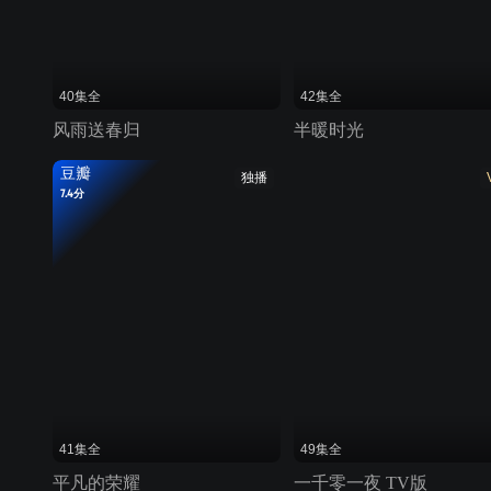
40集全
42集全
风雨送春归
半暖时光
豆瓣
独播
7.4分
41集全
49集全
平凡的荣耀
一千零一夜 TV版