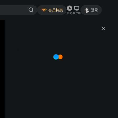
会员特惠
登录
历史
客户端
视频
讨论
7042
鸣龙少年 DVD版
简介
1034
8.5分
青春校园
热血逆袭
张若昀 黄尧 王锵 徐若晗 | 高三教师雷鸣与桑夏联手，帮助
学生直面困境，逆风成长，考入理想大学，圆梦之路启
程。
首3月每月15元