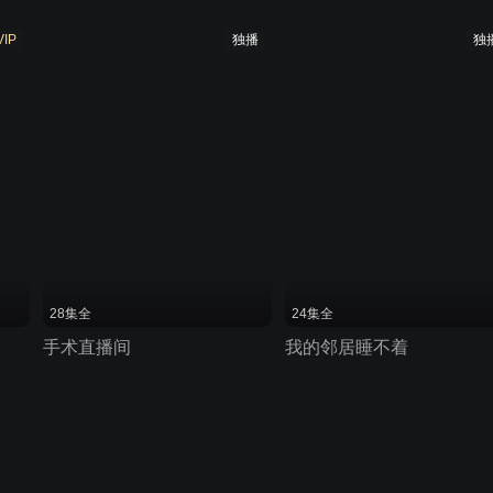
VIP
独播
独
28集全
24集全
手术直播间
我的邻居睡不着