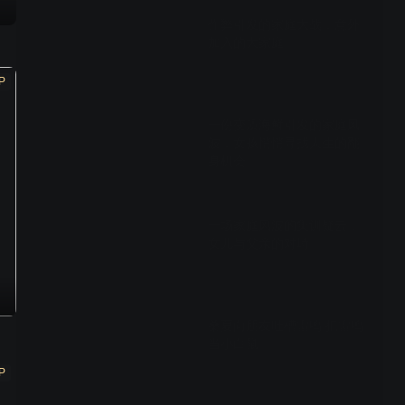
作弊引发的家庭大战，意外
加入的大家庭
P
01:35
一份变质海鲜引发的家庭风
波，女孩悄悄寻找人生的翻
身机会
00:42
一场家庭风波的集训疑云，
女儿与父亲的对峙
01:25
桑夏向朋友吐槽雷鸣 把雷鸣
当小白鼠
P
00:50