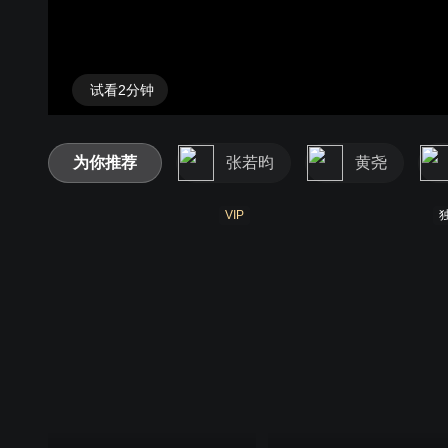
试看2分钟
为你推荐
张若昀
黄尧
VIP