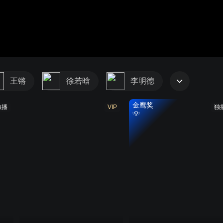
王锵
徐若晗
李明德
金鹰奖
独播
VIP
独