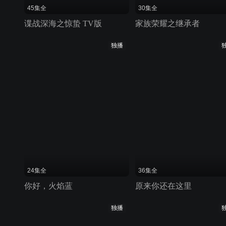
45集全
30集全
谍战深海之惊蛰 TV版
家族荣耀之继承者
独播
24集全
36集全
你好，火焰蓝
原来你还在这里
独播