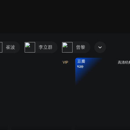
崔波
李立群
曾黎
豆瓣
VIP
高清经
9.2分