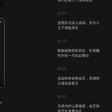
弟们思绪万千抉择命运
01:43
P
巡查队伍误入战场，音乐小
王子冒险求生
01:23
家族破裂危机四伏，长辈嘱
托年轻一代担起重任
00:30
花金刚舍命救金芝，英雄情
义感动老寨主
00:43
P
兄弟为护山寨撤退，金芝智
助兄长逃离追兵