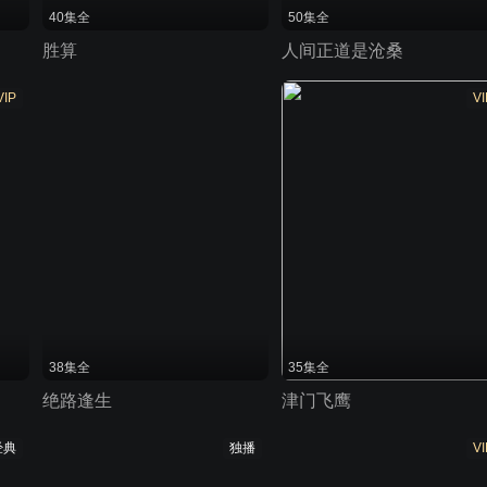
40集全
50集全
胜算
人间正道是沧桑
VIP
VI
38集全
35集全
绝路逢生
津门飞鹰
经典
独播
VI