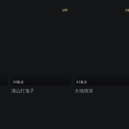
VIP
VI
34集全
41集全
满山打鬼子
大地情深