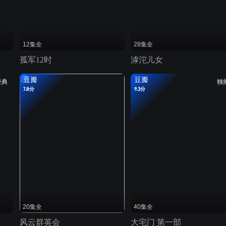
12集全
28集全
孤军12时
滹沱儿女
豆瓣
豆瓣
经典
独
7.8分
9.3分
20集全
40集全
风云群英会
大宅门 第一部