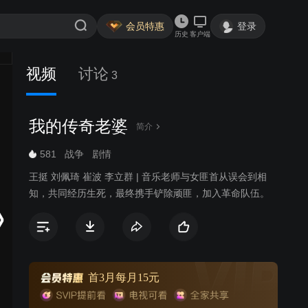
会员特惠
登录
历史
客户端
视频
讨论
3
我的传奇老婆
简介
581
战争
剧情
王挺 刘佩琦 崔波 李立群 | 音乐老师与女匪首从误会到相
知，共同经历生死，最终携手铲除顽匪，加入革命队伍。
首3月每月15元