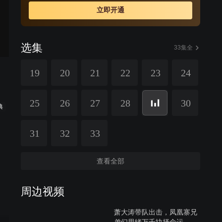
立即开通
选集
33集全
19
20
21
22
23
24
25
26
27
28
30
典
31
32
33
查看全部
周边视频
萧大涛带队出击，凤凰寨兄