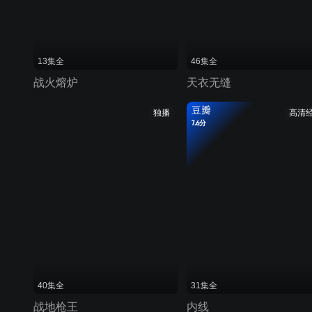
13集全
46集全
战火熔炉
天衣无缝
豆瓣
独播
高清
7.6分
40集全
31集全
战地枪王
内线