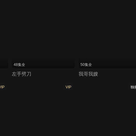
48集全
50集全
左手劈刀
我哥我嫂
VIP
VIP
独