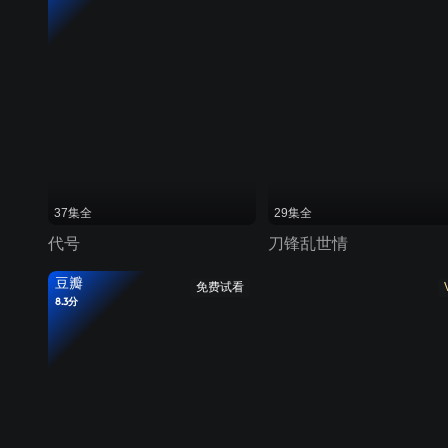
37集全
29集全
代号
刀锋乱世情
豆瓣
免费试看
8.3分