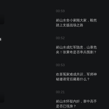
00:59
郝山水舍小家顾大家，毅然
踏上支援战场之路
00:52
播
郝山水成红军隐患，山寨危
矣！张秉奇是否率兵围剿？
00:53
欢喜冤家难成共识，军师神
秘邀请背后藏着什么？
00:21
郝山水怀疑内奸，寨中高手
是否已现身？