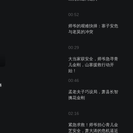
00:52
师爷的艰难抉择：寨子安危
与老莫的冲突
00:29
大当家获安全，师爷急寻青
儿金刚，山寨援救行动开
始！
00:46
播
孟老夫子巧设局，萧县长智
擒花金刚
02:16
紧急求救！师爷担心青儿金
芝安全，萧大涛的危机逼近