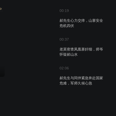
P
00:19
郝先生心力交瘁，山寨安全
危机四伏
00:37
老莫密查凤凰寨奸细，师爷
怀疑郝山水
02:06
郝先生与同伴紧急奔赴国家
危难，军师久候心急
00:50
师爷的羡慕与老莫的人生观
碰撞，凤凰寨的抉择