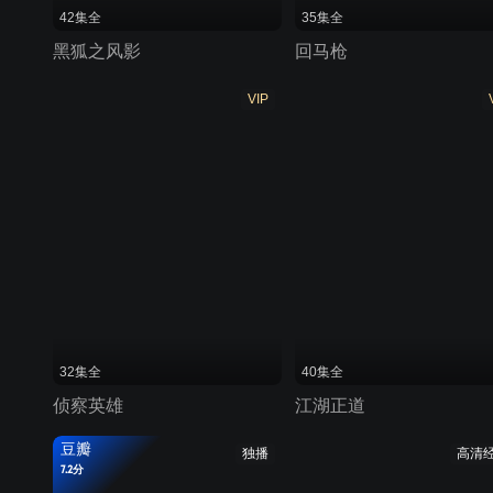
42集全
35集全
黑狐之风影
回马枪
VIP
32集全
40集全
侦察英雄
江湖正道
豆瓣
独播
高清
7.2分