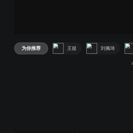
为你推荐
王挺
刘佩琦