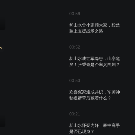
00:59
郝山水舍小家顾大家，毅然
踏上支援战场之路
00:52
P
郝山水成红军隐患，山寨危
矣！张秉奇是否率兵围剿？
00:53
欢喜冤家难成共识，军师神
秘邀请背后藏着什么？
00:21
郝山水怀疑内奸，寨中高手
是否已现身？