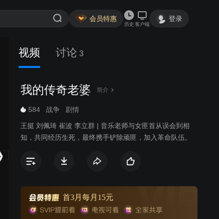
会员特惠
登录
历史
客户端
视频
讨论
3
我的传奇老婆
简介
584
战争
剧情
王挺 刘佩琦 崔波 李立群 | 音乐老师与女匪首从误会到相
知，共同经历生死，最终携手铲除顽匪，加入革命队伍。
首3月每月15元