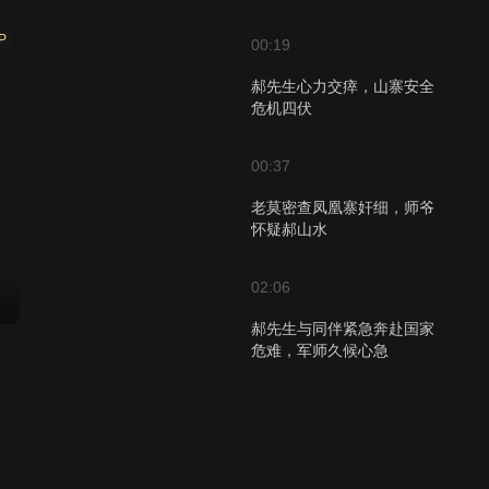
P
00:19
郝先生心力交瘁，山寨安全
危机四伏
00:37
老莫密查凤凰寨奸细，师爷
怀疑郝山水
02:06
郝先生与同伴紧急奔赴国家
危难，军师久候心急
00:50
师爷的羡慕与老莫的人生观
碰撞，凤凰寨的抉择