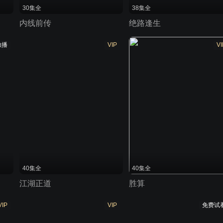
30集全
38集全
内线前传
绝路逢生
独播
VIP
VI
40集全
40集全
江湖正道
胜算
VIP
VIP
免费试