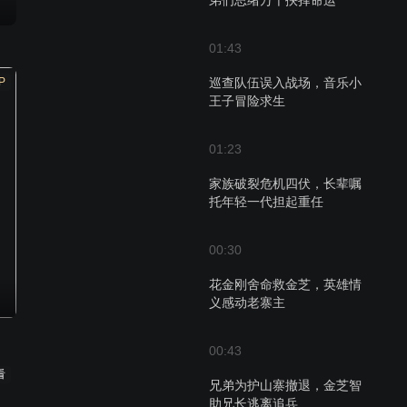
弟们思绪万千抉择命运
01:43
P
巡查队伍误入战场，音乐小
王子冒险求生
01:23
家族破裂危机四伏，长辈嘱
托年轻一代担起重任
00:30
花金刚舍命救金芝，英雄情
义感动老寨主
00:43
看
兄弟为护山寨撤退，金芝智
助兄长逃离追兵