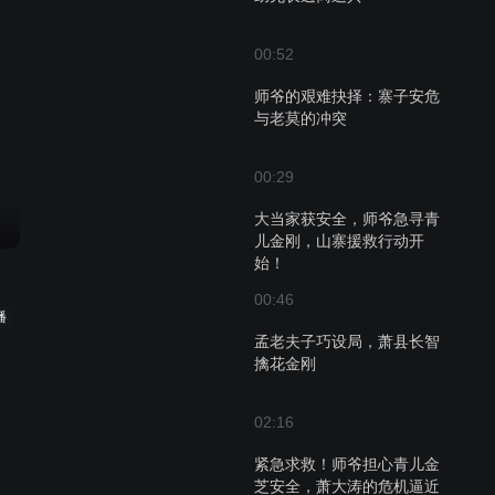
00:52
师爷的艰难抉择：寨子安危
与老莫的冲突
00:29
大当家获安全，师爷急寻青
儿金刚，山寨援救行动开
始！
00:46
播
孟老夫子巧设局，萧县长智
擒花金刚
02:16
紧急求救！师爷担心青儿金
芝安全，萧大涛的危机逼近