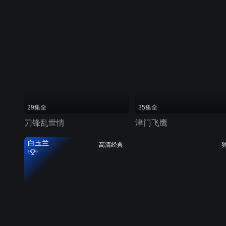
29集全
35集全
刀锋乱世情
津门飞鹰
白玉兰
高清经典