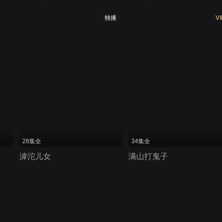
独播
VI
28集全
34集全
滹沱儿女
满山打鬼子