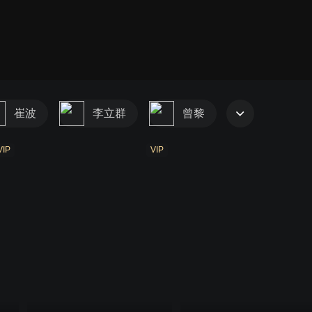
崔波
李立群
曾黎
VIP
VIP