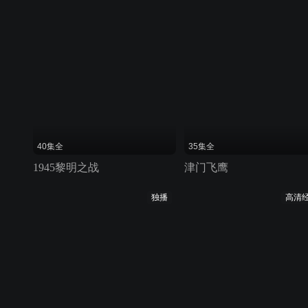
40集全
35集全
1945黎明之战
津门飞鹰
独播
高清