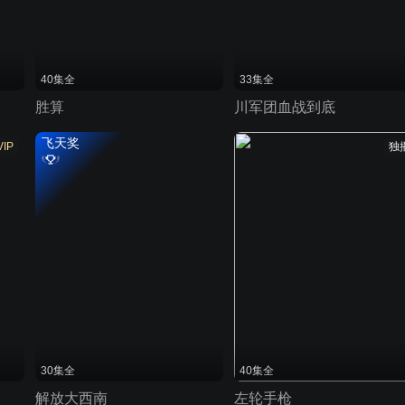
40集全
33集全
胜算
川军团血战到底
飞天奖
VIP
独
30集全
40集全
解放大西南
左轮手枪