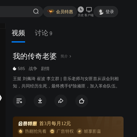
会员特惠
登录
历史
客户端
视频
讨论
9
我的传奇老婆
简介
585
战争
剧情
王挺 刘佩琦 崔波 李立群 | 音乐老师与女匪首从误会到相
知，共同经历生死，最终携手铲除顽匪，加入革命队伍。
首3月每月12元