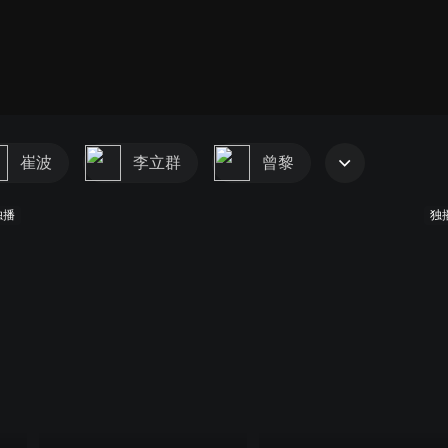
崔波
李立群
曾黎
独播
独