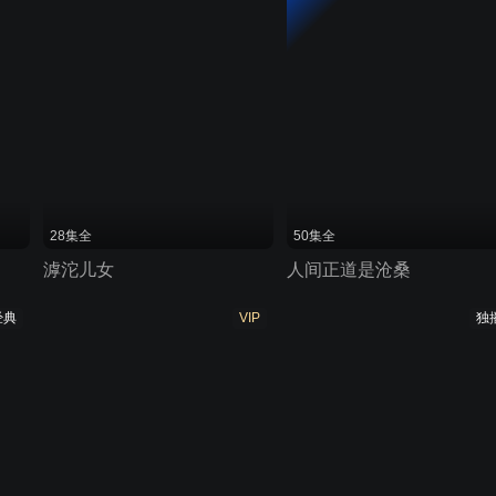
28集全
50集全
滹沱儿女
人间正道是沧桑
经典
VIP
独