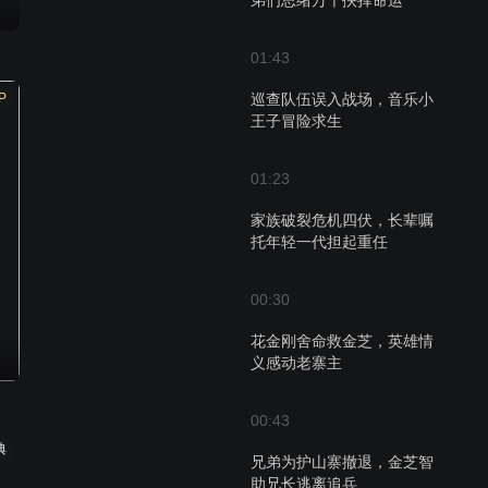
弟们思绪万千抉择命运
01:43
P
巡查队伍误入战场，音乐小
王子冒险求生
01:23
家族破裂危机四伏，长辈嘱
托年轻一代担起重任
00:30
花金刚舍命救金芝，英雄情
义感动老寨主
00:43
典
兄弟为护山寨撤退，金芝智
助兄长逃离追兵