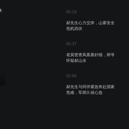
典
00:19
郝先生心力交瘁，山寨安全
危机四伏
00:37
老莫密查凤凰寨奸细，师爷
怀疑郝山水
02:06
郝先生与同伴紧急奔赴国家
危难，军师久候心急
00:50
师爷的羡慕与老莫的人生观
碰撞，凤凰寨的抉择