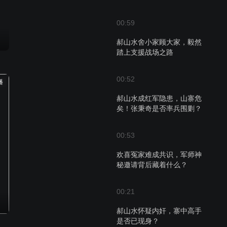
00:59
郝山水舍小家顾大家，毅然
踏上支援战场之路
00:52
播
郝山水成红军隐患，山寨危
矣！张秉奇是否率兵围剿？
00:53
欢喜冤家难成共识，军师神
秘邀请背后藏着什么？
00:21
郝山水怀疑内奸，寨中高手
是否已现身？