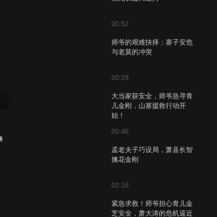
00:52
师爷的艰难抉择：寨子安危
与老莫的冲突
00:29
大当家获安全，师爷急寻青
儿金刚，山寨援救行动开
始！
00:46
播
孟老夫子巧设局，萧县长智
擒花金刚
02:16
紧急求救！师爷担心青儿金
芝安全，萧大涛的危机逼近