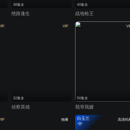
38集全
40集全
绝路逢生
战地枪王
VIP
VIP
VI
32集全
50集全
侦察英雄
我哥我嫂
白玉兰
VIP
独播
高清经