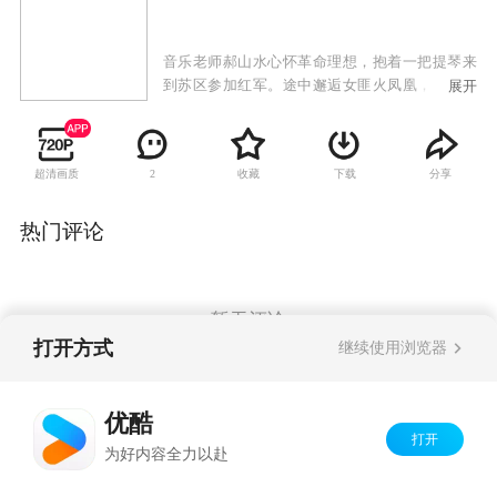
音乐老师郝山水心怀革命理想，抱着一把提琴来
到苏区参加红军。途中邂逅女匪火凤凰，憨厚耿
展开
直的他误以为火凤凰是地下党，救下了她，并用
自己的善良感动了火凤凰。
超清画质
收藏
下载
分享
2
热门评论
暂无评论
打开方式
继续使用浏览器
Copyright©
2026
优酷 youku.com
版权所有
优酷
京ICP备06050721号-1
打开
为好内容全力以赴