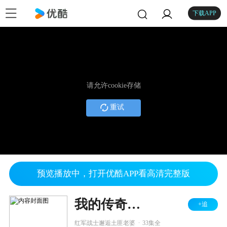
下载APP
请允许cookie存储
重试
预览播放中，打开优酷APP看高清完整版
我的传奇老婆
+追
.
红军战士邂逅土匪老婆
33集全