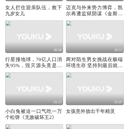
女人拦住迎亲队伍，救下
迈克与外来势力博弈，凯
九岁女儿
尔再遭监狱阴谋《金斯敦
市长》第四季02
06:38
03:11
行星撞地球，70亿人口消
两对陌生男女挑战在极端
失95%，毁灭源头竟是变
环境生存 坚持到最后就能
异怪物，科幻
赢得10万美金
01:15
01:07
小白兔被迫一口气吃一万
女孩意外放出千年精灵
个松饼《无敌破坏王2》