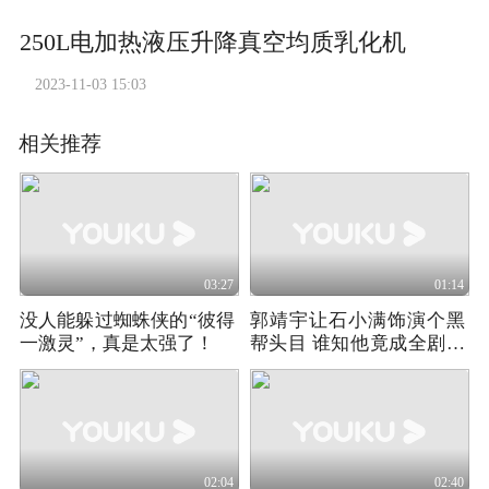
250L电加热液压升降真空均质乳化机
2023-11-03 15:03
相关推荐
03:27
01:14
没人能躲过蜘蛛侠的“彼得
郭靖宇让石小满饰演个黑
一激灵”，真是太强了！
帮头目 谁知他竟成全剧最
大意难平
02:04
02:40