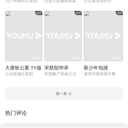
1亿+弹幕的古装剧
白鹿王星越探诡案
少女爆笑闯开封
APP
APP
APP
30集全
25集全
28集全
大唐狄公案 TV版
宋慈韶华录
新少年包拯
小说改编古装剧
宋慈解尸语扬正义
谜局升级高能不断
换一换
热门评论