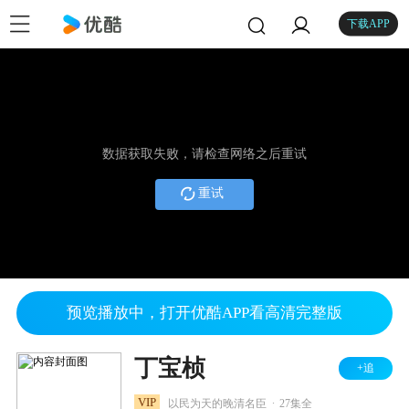
下载APP
数据获取失败，请检查网络之后重试
重试
预览播放中，打开优酷APP看高清完整版
丁宝桢
+追
.
VIP
以民为天的晚清名臣
27集全