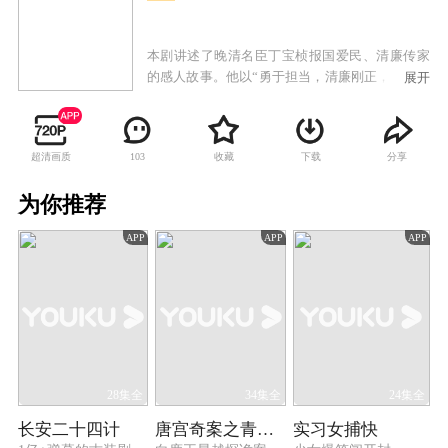
本剧讲述了晚清名臣丁宝桢报国爱民、清廉传家
的感人故事。他以“勇于担当，清廉刚正，爱国爱
展开
民”的精神为纬，诛杀奸臣、整顿水师、治理黄
河、兴办洋务、改革盐政，为官之道彰显了官德
典范。
超清画质
收藏
下载
分享
103
为你推荐
APP
APP
APP
28集全
34集全
24集全
长安二十四计
唐宫奇案之青雾风鸣
实习女捕快