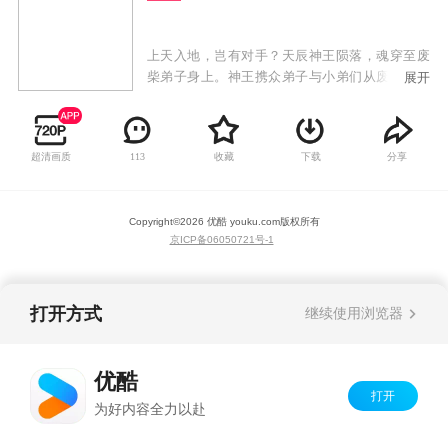
上天入地，岂有对手？天辰神王陨落，魂穿至废
柴弟子身上。神王携众弟子与小弟们从废墟中奋
展开
起，不畏强权、战天斗地，开始自我救赎。神王
发出霸气的最强音：待我回归九霄，必以神血开
苍天！
超清画质
收藏
下载
分享
113
Copyright©
2026
优酷 youku.com
版权所有
京ICP备06050721号-1
打开方式
继续使用浏览器
优酷
打开
为好内容全力以赴