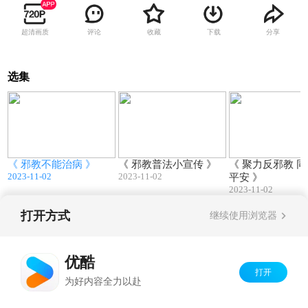
超清画质
评论
收藏
下载
分享
选集
6
00:35
01:53
《 邪教不能治病 》
《 邪教普法小宣传 》
《 聚力反邪教 
2023-11-02
2023-11-02
平安 》
2023-11-02
打开方式
继续使用浏览器
Copyright©
2026
优酷 youku.com
版权所有
京ICP备06050721号-1
优酷
打开
为好内容全力以赴