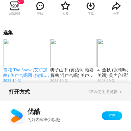
超清画质
评论
收藏
下载
分享
选集
06:42
04:03
雪花 The Snow (艾尔加
狮子山下 (黄沾词 顾嘉
4. 金秋 (张朝晖曲 钟子
曲) 美声合唱团 (指挥:
辉曲 混声合唱) 美声合
美词) 美声合唱团 (指挥:
2023-10-31
2023-10-31
2023-10-31
张朝晖)
唱团 (指挥: 张朝晖)
张朝晖)
打开方式
继续使用浏览器
Copyright©
2026
优酷 youku.com
版权所有
京ICP备06050721号-1
优酷
打开
为好内容全力以赴