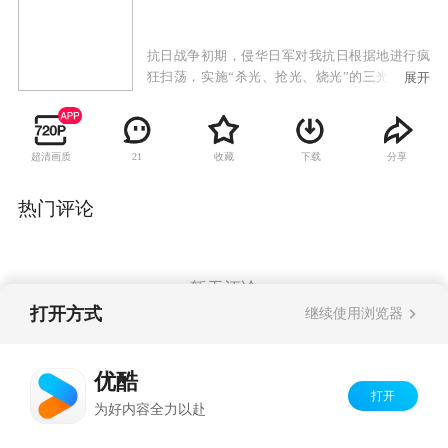
抗日战争初期，侵华日军对我抗日根据地进行疯
狂扫荡，实施“杀光、抢光、烧光”的三光政策。
展开
康家庄年轻村民康宝以在反扫荡中壮烈牺牲的哥
哥为榜样，立志成为民兵英雄。在区委书记秦钟
的教导下以独特的草根式的斗争方式，一次次与
超清画质
收藏
下载
分享
21
日军军官本田进行着殊死的较量。在经历了日军
屠村，失去亲人和队友的惨痛考验之后，康宝出
色的完成了上级交给的战斗任务，成功营救了失
热门评论
事的国军飞行员，赢得了众人由衷的敬佩和尊
重。成功组建起了康家庄民兵队，并得到了进步
青年杨晓棠的真挚爱情。
暂无评论
打开方式
继续使用浏览器
Copyright©
2026
优酷 youku.com
版权所有
优酷
京ICP备06050721号-1
打开
为好内容全力以赴