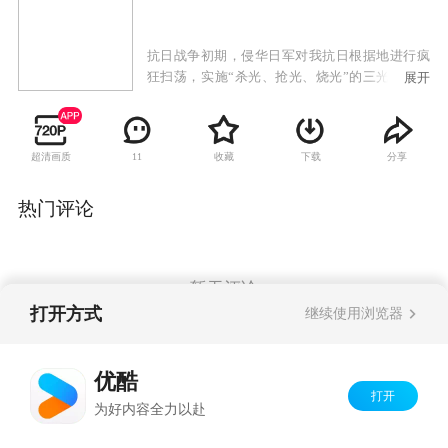
抗日战争初期，侵华日军对我抗日根据地进行疯
狂扫荡，实施“杀光、抢光、烧光”的三光政策。
展开
康家庄年轻村民康宝以在反扫荡中壮烈牺牲的哥
哥为榜样，立志成为民兵英雄。在区委书记秦钟
的教导下以独特的草根式的斗争方式，一次次与
超清画质
收藏
下载
分享
11
日军军官本田进行着殊死的较量。在经历了日军
屠村，失去亲人和队友的惨痛考验之后，康宝出
色的完成了上级交给的战斗任务，成功营救了失
热门评论
事的国军飞行员，赢得了众人由衷的敬佩和尊
重。成功组建起了康家庄民兵队，并得到了进步
青年杨晓棠的真挚爱情。
暂无评论
打开方式
继续使用浏览器
Copyright©
2026
优酷 youku.com
版权所有
优酷
京ICP备06050721号-1
打开
为好内容全力以赴