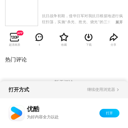
抗日战争初期，侵华日军对我抗日根据地进行疯
狂扫荡，实施“杀光、抢光、烧光”的三光政策。
展开
康家庄年轻村民康宝以在反扫荡中壮烈牺牲的哥
哥为榜样，立志成为民兵英雄。在区委书记秦钟
的教导下以独特的草根式的斗争方式，一次次与
超清画质
收藏
下载
分享
4
日军军官本田进行着殊死的较量。在经历了日军
屠村，失去亲人和队友的惨痛考验之后，康宝出
色的完成了上级交给的战斗任务，成功营救了失
热门评论
事的国军飞行员，赢得了众人由衷的敬佩和尊
重。成功组建起了康家庄民兵队，并得到了进步
青年杨晓棠的真挚爱情。
暂无评论
打开方式
继续使用浏览器
Copyright©
2026
优酷 youku.com
版权所有
优酷
京ICP备06050721号-1
打开
为好内容全力以赴