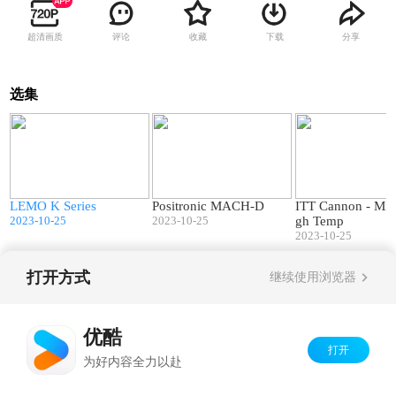
超清画质
评论
收藏
下载
分享
选集
0
01:05
01:17
s
LEMO K Series
Positronic MACH-D
ITT Cannon - Mic
2023-10-25
2023-10-25
gh Temp
2023-10-25
打开方式
继续使用浏览器
Copyright©
2026
优酷 youku.com
版权所有
京ICP备06050721号-1
优酷
打开
为好内容全力以赴