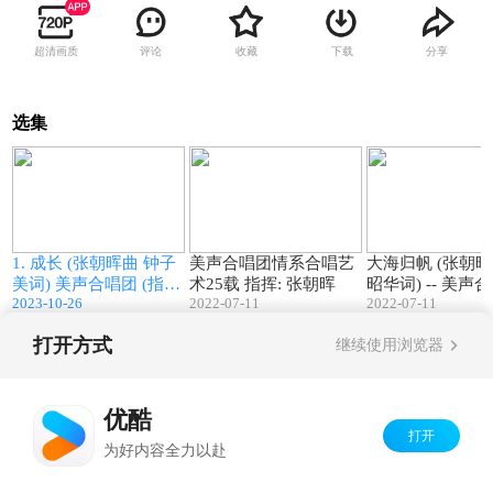
超清画质
评论
收藏
下载
分享
选集
5
05:55
14:50
1. 成长 (张朝晖曲 钟子
美声合唱团情系合唱艺
大海归帆 (张朝晖
美词) 美声合唱团 (指挥:
术25载 指挥: 张朝晖
昭华词) -- 美声合唱团
2023-10-26
2022-07-11
2022-07-11
张朝晖)
(指挥: 张朝晖)
打开方式
继续使用浏览器
Copyright©
2026
优酷 youku.com
版权所有
京ICP备06050721号-1
优酷
打开
为好内容全力以赴