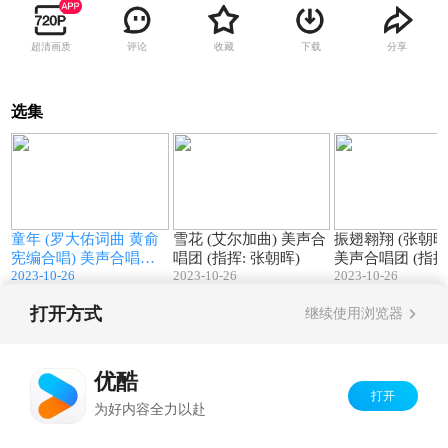
超清画质
评论
收藏
下载
分享
选集
3
06:01
06:40
童年 (罗大佑词曲 黄俞
雪花 (艾尔加曲) 美声合
振翅翱翔 (张朝晖曲词)
宪编合唱) 美声合唱团
唱团 (指挥: 张朝晖)
美声合唱团 (指挥: 张朝
2023-10-26
2023-10-26
2023-10-26
(指挥: 张朝晖)
晖)
打开方式
继续使用浏览器
Copyright©
2026
优酷 youku.com
版权所有
京ICP备06050721号-1
优酷
打开
为好内容全力以赴