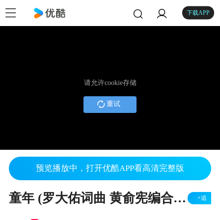
下载APP
请允许cookie存储
重试
预览播放中，打开优酷APP看高清完整版
童年 (罗大佑词曲 黄俞宪编合唱) 美声合唱团 (指挥: 张朝晖)
+追