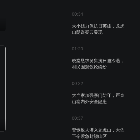
00:34
大小姐力保抗日英雄，龙虎
山阴谋疑云显现
01:20
晓棠恳求舅舅抗日遭冷遇，
村民围观议论纷纷
00:22
大当家加强寨门防守，严查
山寨内外安全隐患
00:37
警惕敌人潜入龙虎山，大佐
下令紧急封锁山区