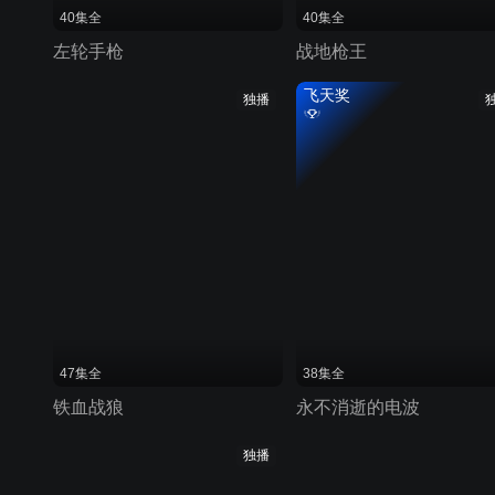
40集全
40集全
左轮手枪
战地枪王
飞天奖
独播
47集全
38集全
铁血战狼
永不消逝的电波
独播