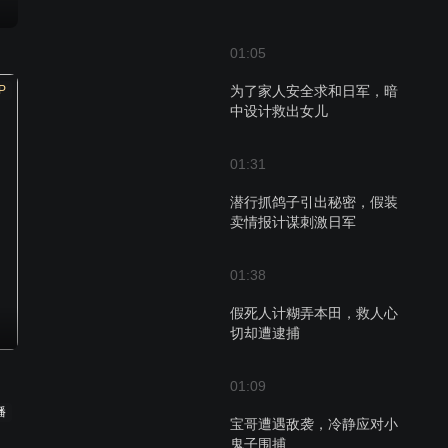
01:05
P
为了家人安全求和日军，暗
中设计救出女儿
01:31
潜行抓鸽子引出秘密，假装
卖情报计谋刺激日军
01:38
假死人计糊弄本田，救人心
切却遭逮捕
01:09
播
宝哥遭遇敌袭，冷静应对小
鬼子围捕