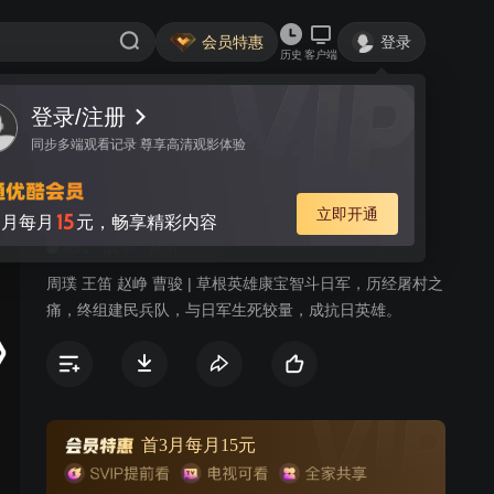
会员特惠
登录
历史
客户端
视频
讨论
11
民兵康宝
简介
691
战争
剧情
周璞 王笛 赵峥 曹骏 | 草根英雄康宝智斗日军，历经屠村之
痛，终组建民兵队，与日军生死较量，成抗日英雄。
首3月每月15元