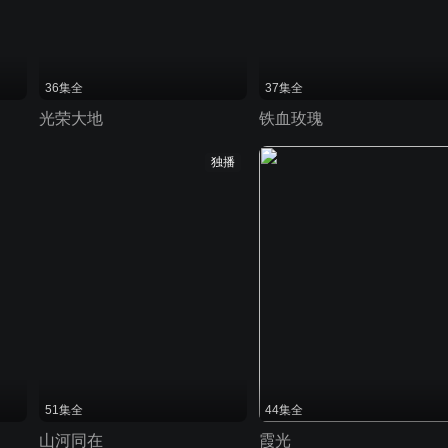
36集全
37集全
光荣大地
铁血玫瑰
独播
51集全
44集全
山河同在
霞光