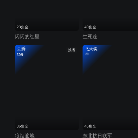
23集全
40集全
闪闪的红星
生死连
豆瓣
飞天奖
独播
7.0分
36集全
46集全
狼烟遍地
东北抗日联军