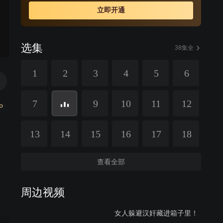
立即开通
选集
38集全
1
2
3
4
5
6
7
9
10
11
12
P
13
14
15
16
17
18
查看全部
周边视频
女人躲避汉奸藏进箱子里！