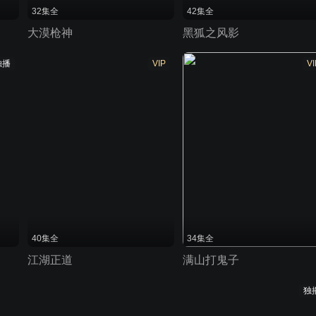
32集全
42集全
大漠枪神
黑狐之风影
独播
VIP
VI
40集全
34集全
江湖正道
满山打鬼子
独