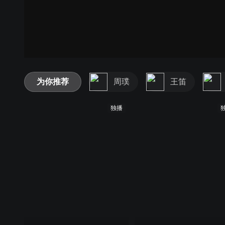
为你推荐
周璞
王笛
独播