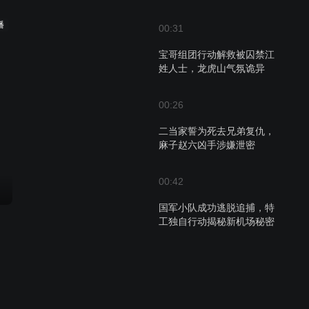
播
00:31
宝哥组团行动解救被囚禁江
姓人士，龙虎山气氛诡异
00:26
二当家誓为死去兄弟复仇，
麻子赵六凶手涉嫌泄密
00:42
国军小队成功逃脱追捕，特
工独自行动揭秘新机场秘密
00:41
日本司令官与新机场工程师
刘继业的首次见面会