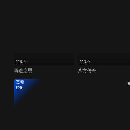
33集全
39集全
再造之恩
八方传奇
豆瓣
8.7分