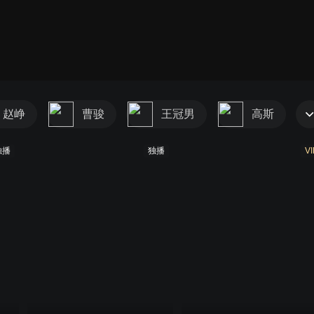
赵峥
曹骏
王冠男
高斯
独播
独播
VI