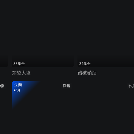
33集全
34集全
东陵大盗
踏破硝烟
豆瓣
独播
独播
独
7.8分