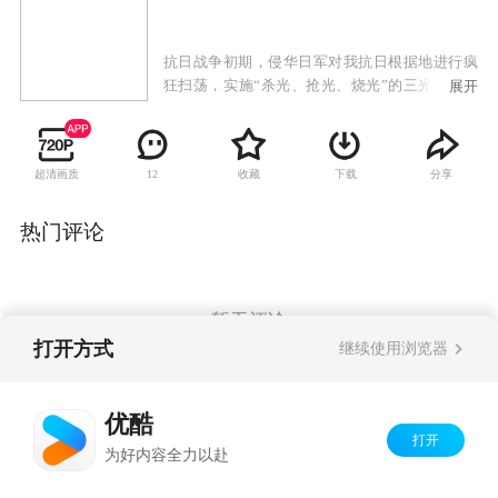
抗日战争初期，侵华日军对我抗日根据地进行疯
狂扫荡，实施“杀光、抢光、烧光”的三光政策。
展开
康家庄年轻村民康宝以在反扫荡中壮烈牺牲的哥
哥为榜样，立志成为民兵英雄。在区委书记秦钟
的教导下以独特的草根式的斗争方式，一次次与
超清画质
收藏
下载
分享
12
日军军官本田进行着殊死的较量。在经历了日军
屠村，失去亲人和队友的惨痛考验之后，康宝出
色的完成了上级交给的战斗任务，成功营救了失
热门评论
事的国军飞行员，赢得了众人由衷的敬佩和尊
重。成功组建起了康家庄民兵队，并得到了进步
青年杨晓棠的真挚爱情。
暂无评论
打开方式
继续使用浏览器
Copyright©
2026
优酷 youku.com
版权所有
优酷
京ICP备06050721号-1
打开
为好内容全力以赴