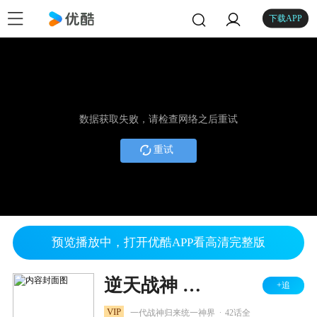
下载APP
数据获取失败，请检查网络之后重试
重试
预览播放中，打开优酷APP看高清完整版
逆天战神 第二季
+追
.
VIP
一代战神归来统一神界
42话全