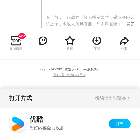
百年前，一代战神叶轻云横空出世，碾压各路天
骄之子，令敌人闻风丧胆，却不料被妻子洛灵，
展开
兄弟狼十三背叛，陨落十魔深渊！百年后，各界
进入黄金时代，妖孽人物疯狂涌现！叶轻云成为
了八荒大陆中小小家族叶家废物弟子！命运逆
超清画质
收藏
下载
分享
1
转，逆天改命！这一世我不但要碾压天才，还要
统一神界，主宰万物！
Copyright©
2026
优酷 youku.com
版权所有
京ICP备06050721号-1
打开方式
继续使用浏览器
优酷
打开
为好内容全力以赴