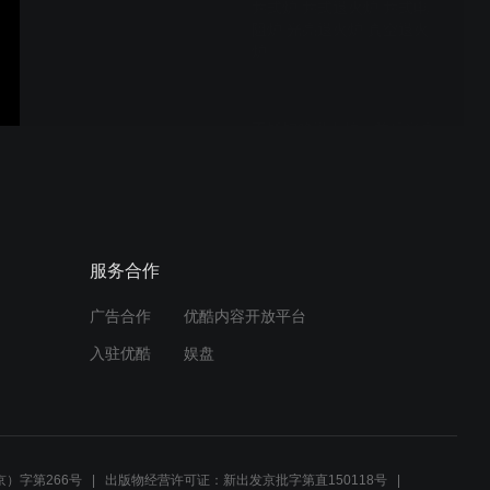
井式炉 井式退火炉 井式电
阻炉 光亮退火炉 真空退火
炉
不锈钢管退火炉，前后光亮
度对比？
铝圆管两端退火炉 汽车水箱
服务合作
胀管加热炉 铝合金退火炉
广告合作
优酷内容开放平台
入驻优酷
娱盘
高温箱式炉 退火炉 工业电
炉
）字第266号
出版物经营许可证：新出发京批字第直150118号