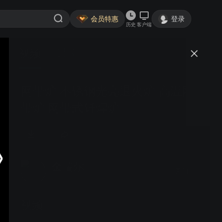
会员特惠
登录
历史
客户端
视频
讨论
网带炉 不锈钢光亮退火炉 高温网
带炉 网带式钎焊炉
金瑞尔
关注
1粉丝
视频