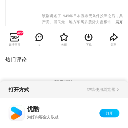
该剧讲述了1945年日本宣布无条件投降之后，共
产党、国民党、地方军阀多股势力盘根错节，在
展开
得到有一批日本军火藏匿龙城的消息之后，三方
势力明争暗斗，利用各种手段展开输死争夺的故
事。
超清画质
收藏
下载
分享
5
热门评论
暂无评论
打开方式
继续使用浏览器
Copyright©
2026
优酷 youku.com
版权所有
优酷
京ICP备06050721号-1
打开
为好内容全力以赴