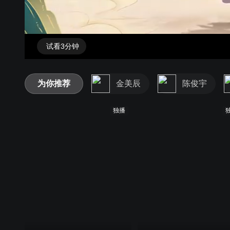
试看3分钟
为你推荐
金美辰
陈俊宇
独播