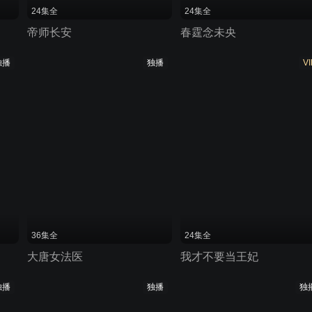
24集全
24集全
帝师长安
春霆念未央
独播
独播
VI
36集全
24集全
大唐女法医
我才不要当王妃
独播
独播
独