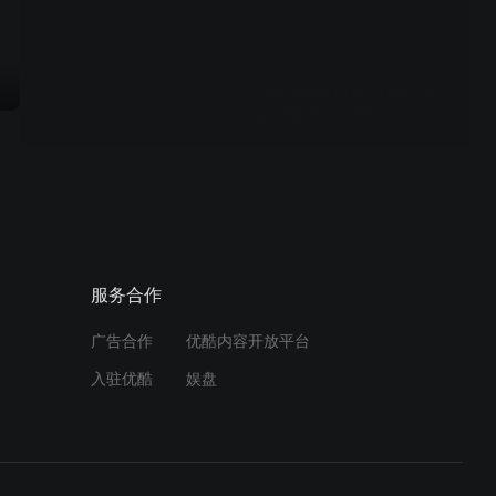
01:46
书生关键时刻竟一杯倒，心
上人辣评：你不行
01:26
穿越女古代被绑 帅气枪杀绑
匪
服务合作
01:21
美女穿越造手枪，土匪懵圈
广告合作
优酷内容开放平台
了
入驻优酷
娱盘
00:25
姬鸿想告白被打断