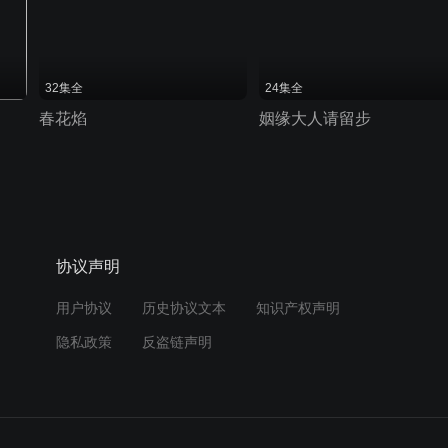
32集全
24集全
春花焰
姻缘大人请留步
协议声明
用户协议
历史协议文本
知识产权声明
隐私政策
反盗链声明