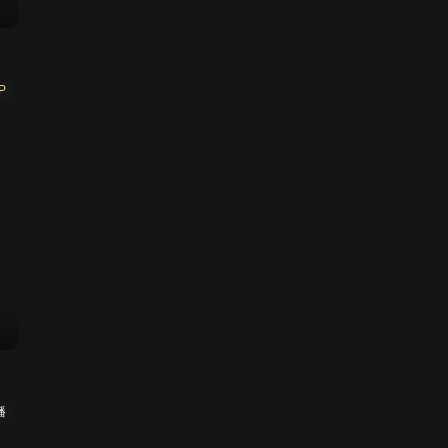
接成了三个孩子的娘，妥妥
的种田文爽剧
02:54
P
回到古代，卖卤鸡翅当首富
02:54
穿越女被围攻后竟直接掏出
个手枪，汗流浃背了吧
01:18
整治恶婆婆只需一招，用魔
法打败魔法！
01:36
播
整治恶婆婆只需一招，用魔
法打败魔法！