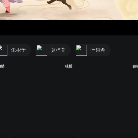
朱彬予
莫梓萱
叶泉希
独播
独播
独