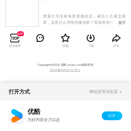
普通大学生林海更新微信后，被拉入天庭交易
群，这是什么奇怪的微信群？里面有孙悟空猪八
展开
戒，还有嫦娥和玉皇大帝？不会都是骗子吧？但
是林海想不到的是，他们居然可以交易各种神丹
妙药，让原本平凡低调的林海，摇身一变成为了
超清画质
收藏
下载
分享
5
实力高强的救世主！从此他的人生变得多姿多
彩，正义善良的他也为城市的安宁献出自己的力
量！
Copyright©
2026
优酷 youku.com
版权所有
京ICP备06050721号-1
打开方式
继续使用浏览器
优酷
打开
为好内容全力以赴