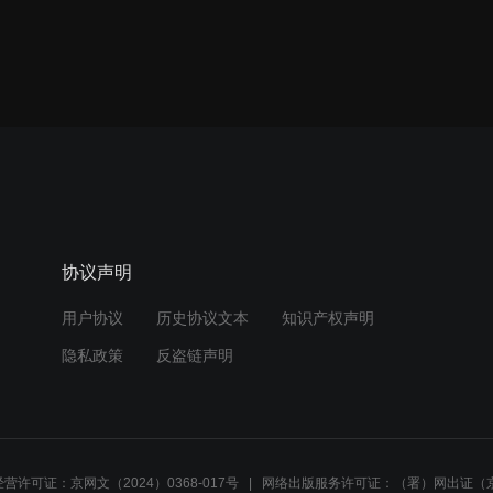
协议声明
用户协议
历史协议文本
知识产权声明
隐私政策
反盗链声明
营许可证：京网文（2024）0368-017号
网络出版服务许可证：（署）网出证（京