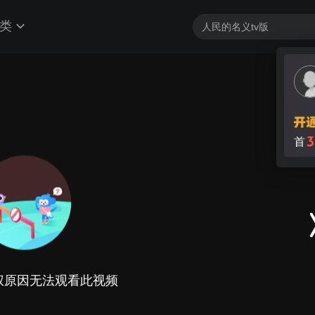
类
3
首
权原因无法观看此视频