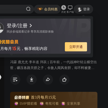
会员特惠
登录
历史
客户端
登录/注册
视频
讨论
3
同步多端观看记录 尊享高清观影体验
逆天战神 第二季
简介
立即开通
15
月每月
元，畅享精彩内容
291
热血
古风
玄幻
冯霖 鹿尤尤 李丰道 拜跃 | 百年前，一代战神叶轻云横空出
世，碾压各路天骄之子，令敌人闻风丧胆，却不料被妻子
洛灵，兄弟狼十三背叛，陨落十魔深渊！百年后，各界进
入黄金时代，妖孽人物疯狂涌现！叶轻云成为了八荒大陆
中小小家族叶家废物弟子！命运逆转，逆天改命！这一世
我不但要碾压天才，还要统一神界，主宰万物！
首3月每月15元