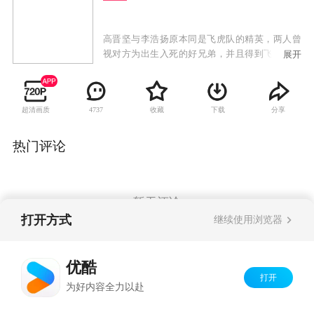
高晋坚与李浩扬原本同是飞虎队的精英，两人曾
视对方为出生入死的好兄弟，并且得到飞虎队的
展开
上司上官天欣赏，传授枪法，成为射击高手。可
是，由于两人性格大相迳庭，并且在警队内各自
遇上不同际遇，双方关系由此开始出现裂痕。李
超清画质
收藏
下载
分享
4737
浩扬每次射杀目标几乎是完美无瑕，行事干净利
落，使高晋坚察觉到犯罪世界里存在著一个本领
高强的高手。同时，高晋坚察觉对方每每将警队
热门评论
克制在股掌之中，有感此人不除，必成警队和社
会大患，于是决心要找出此人，绳之于法。高晋
坚和李浩扬表面上已事过境迁，依然是要好的朋
友，但其实李浩扬对高晋坚仍耿耿于怀，认定高
暂无评论
晋坚当日是出于妒嫉而指控自己，因此要向高晋
打开方式
继续使用浏览器
坚证明自己才是最出色的狙击手。昔日兄弟各走
异端，隐隐然埋下了同门对决的伏线。
Copyright©
2026
优酷 youku.com
版权所有
优酷
京ICP备06050721号-1
打开
为好内容全力以赴