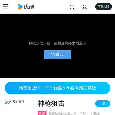
下载APP
数据获取失败，请检查网络之后重试
重试
预览播放中，打开优酷APP看高清完整版
神枪狙击
+追
.
.
独播
狙击精英的正邪之路
7.9分
25集全