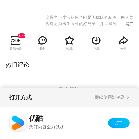
高晋坚与李浩扬原本同是飞虎队的精英，两人曾
视对方为出生入死的好兄弟，并且得到飞虎队的
展开
上司上官天欣赏，传授枪法，成为射击高手。可
是，由于两人性格大相迳庭，并且在警队内各自
遇上不同际遇，双方关系由此开始出现裂痕。李
超清画质
收藏
下载
分享
4054
浩扬每次射杀目标几乎是完美无瑕，行事干净利
落，使高晋坚察觉到犯罪世界里存在著一个本领
高强的高手。同时，高晋坚察觉对方每每将警队
热门评论
克制在股掌之中，有感此人不除，必成警队和社
会大患，于是决心要找出此人，绳之于法。高晋
坚和李浩扬表面上已事过境迁，依然是要好的朋
友，但其实李浩扬对高晋坚仍耿耿于怀，认定高
暂无评论
晋坚当日是出于妒嫉而指控自己，因此要向高晋
打开方式
继续使用浏览器
坚证明自己才是最出色的狙击手。昔日兄弟各走
异端，隐隐然埋下了同门对决的伏线。
Copyright©
2026
优酷 youku.com
版权所有
优酷
京ICP备06050721号-1
打开
为好内容全力以赴