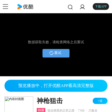
下载APP
数据获取失败，请检查网络之后重试
重试
预览播放中，打开优酷APP看高清完整版
神枪狙击
+追
.
.
独播
狙击精英的正邪之路
7.9分
25集全