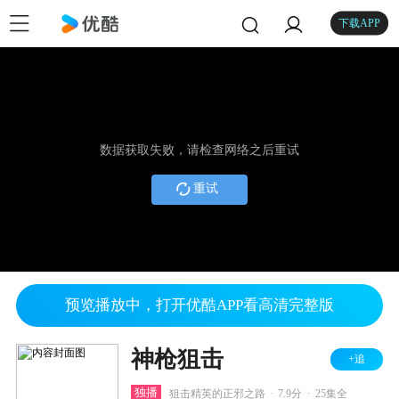
下载APP
数据获取失败，请检查网络之后重试
重试
预览播放中，打开优酷APP看高清完整版
神枪狙击
+追
.
.
独播
狙击精英的正邪之路
7.9分
25集全