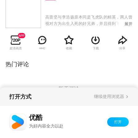
高晋坚与李浩扬原本同是飞虎队的精英，两人曾
视对方为出生入死的好兄弟，并且得到飞虎队的
展开
上司上官天欣赏，传授枪法，成为射击高手。可
是，由于两人性格大相迳庭，并且在警队内各自
遇上不同际遇，双方关系由此开始出现裂痕。李
超清画质
收藏
下载
分享
4442
浩扬每次射杀目标几乎是完美无瑕，行事干净利
落，使高晋坚察觉到犯罪世界里存在著一个本领
高强的高手。同时，高晋坚察觉对方每每将警队
热门评论
克制在股掌之中，有感此人不除，必成警队和社
会大患，于是决心要找出此人，绳之于法。高晋
坚和李浩扬表面上已事过境迁，依然是要好的朋
友，但其实李浩扬对高晋坚仍耿耿于怀，认定高
暂无评论
晋坚当日是出于妒嫉而指控自己，因此要向高晋
打开方式
继续使用浏览器
坚证明自己才是最出色的狙击手。昔日兄弟各走
异端，隐隐然埋下了同门对决的伏线。
Copyright©
2026
优酷 youku.com
版权所有
优酷
京ICP备06050721号-1
打开
为好内容全力以赴