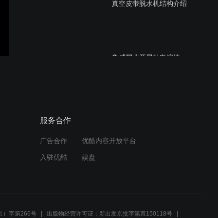
真空皮带脱水机结构介绍
鲁威塑业开展触电演练
热烈欢迎压力容器协会领导
服务合作
莅临山东前卫环保指导工作
广告合作
优酷内容开放平台
入驻优酷
娱盘
鲁威塑业
）字第266号
出版物经营许可证：新出发京批字第直150118号