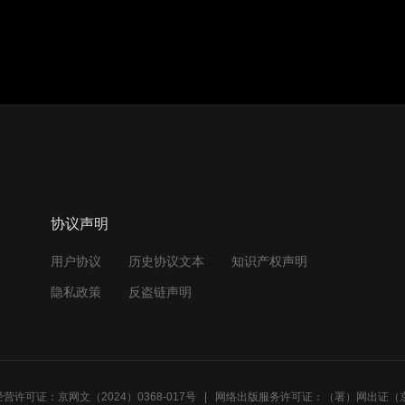
协议声明
用户协议
历史协议文本
知识产权声明
隐私政策
反盗链声明
营许可证：京网文（2024）0368-017号
网络出版服务许可证：（署）网出证（京