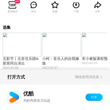
超清画质
评论
收藏
下载
分享
选集
00:42
01:44
北影节丨北音弦乐团&
小柯：音乐人的自我修
宋小睿版课程预
2025-03-25
那英同台演出
炼
2025-05-08
2025-03-27
打开方式
继续使用浏览器
Copyright©
2026
优酷 youku.com
版权所有
京ICP备06050721号-1
优酷
打开
为好内容全力以赴