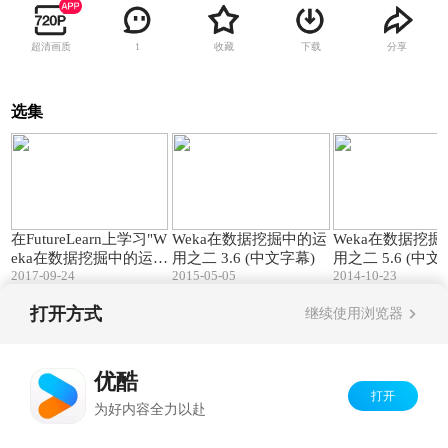
超清画质
收藏
下载
分享
1
选集
01:48
09:53
在FutureLearn上学习"W
Weka在数据挖掘中的运
Weka在数据挖
eka在数据挖掘中的运
用之二 3.6 (中文字幕)
用之二 5.6 (中文
2017-09-24
2015-05-05
2014-10-23
用"
打开方式
继续使用浏览器
Copyright©
2026
优酷 youku.com
版权所有
京ICP备06050721号-1
优酷
打开
为好内容全力以赴