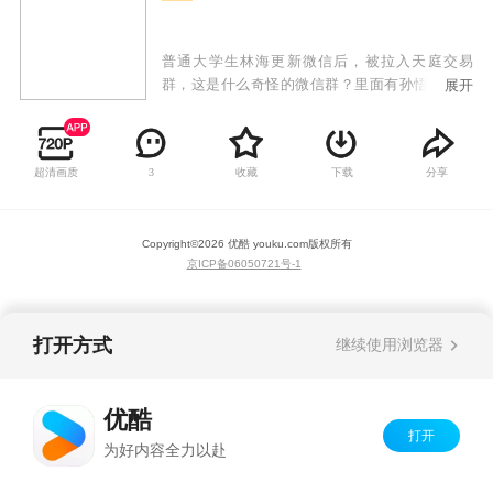
普通大学生林海更新微信后，被拉入天庭交易
群，这是什么奇怪的微信群？里面有孙悟空猪八
展开
戒，还有嫦娥和玉皇大帝？不会都是骗子吧？但
是林海想不到的是，他们居然可以交易各种神丹
妙药，让原本平凡低调的林海，摇身一变成为了
超清画质
收藏
下载
分享
3
实力高强的救世主！从此他的人生变得多姿多
彩，正义善良的他也为城市的安宁献出自己的力
量！
Copyright©
2026
优酷 youku.com
版权所有
京ICP备06050721号-1
打开方式
继续使用浏览器
优酷
打开
为好内容全力以赴